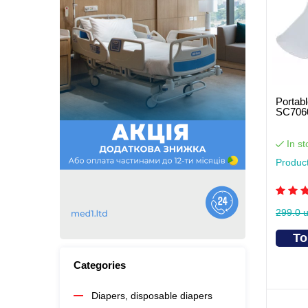
Portable
SC706
In st
Produc
299.0 
To
Categories
Diapers, disposable diapers