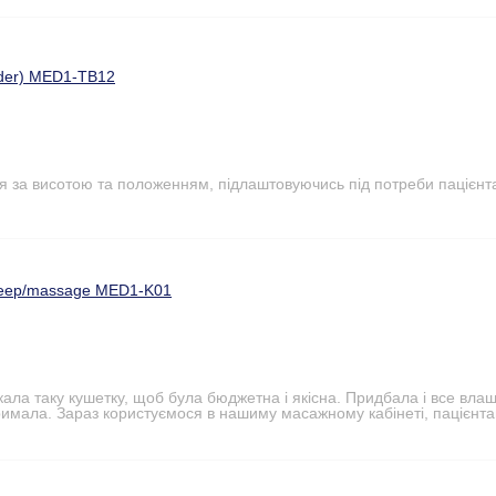
nder) MED1-TB12
я за висотою та положенням, підлаштовуючись під потреби пацієнт
sleep/massage MED1-K01
кала таку кушетку, щоб була бюджетна і якісна. Придбала і все вл
римала. Зараз користуємося в нашиму масажному кабінеті, пацієнта