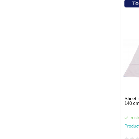
To
Sheet 
140 c
In st
Produc