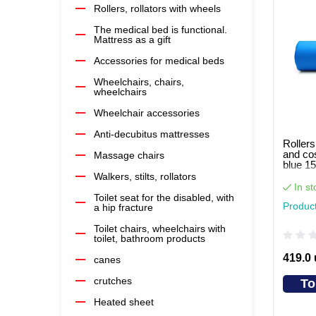
Rollers, rollators with wheels
The medical bed is functional.
Mattress as a gift
Accessories for medical beds
Wheelchairs, chairs,
wheelchairs
Wheelchair accessories
Anti-decubitus mattresses
Roller
and co
Massage chairs
blue 1
Walkers, stilts, rollators
In st
Toilet seat for the disabled, with
Produc
a hip fracture
Toilet chairs, wheelchairs with
toilet, bathroom products
419.0
canes
crutches
To
Heated sheet