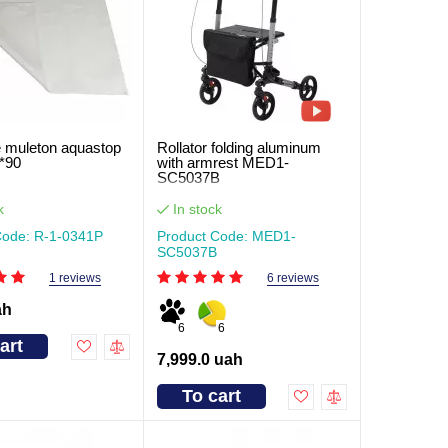
 muleton aquastop
Rollator folding aluminum
0*90
with armrest MED1-
SC5037B
k
In stock
Code: R-1-0341Р
Product Code: MED1-
SC5037B
1 reviews
6 reviews
ah
6
6
art
7,999.0 uah
To cart