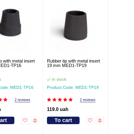
p with metal insert
Rubber tip with metal insert
MED1-TP16
19 mm MED1-TP19
k
In stock
Code: MED1-TP16
Product Code: MED1-TP19
2 reviews
2 reviews
h
119.0 uah
art
To cart