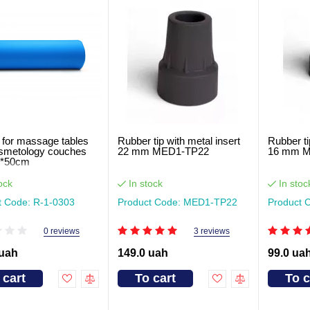
s for massage tables
Rubber tip with metal insert
Rubber ti
smetology couches
22 mm MED1-TP22
16 mm 
5*50cm
ock
In stock
In stoc
t Code: R-1-0303
Product Code: MED1-TP22
Product 
0 reviews
3 reviews
 uah
149.0 uah
99.0 ua
 cart
To cart
To c