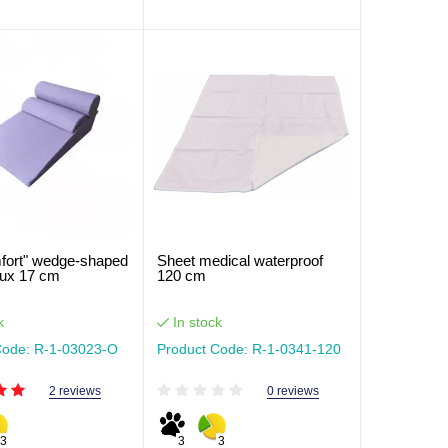
fort" wedge-shaped
Sheet medical waterproof
flux 17 cm
120 cm
k
In stock
Code: R-1-03023-О
Product Code: R-1-0341-120
2 reviews
0 reviews
3
3
3