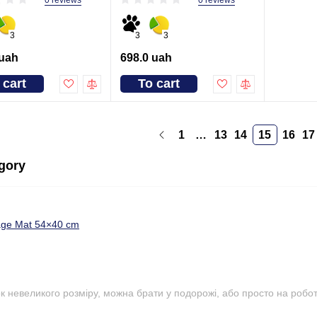
0 reviews
3
3
3
 uah
698.0 uah
 cart
To cart
1
…
13
14
15
16
17
egory
age Mat 54×40 cm
 невеликого розміру, можна брати у подорожі, або просто на роботу