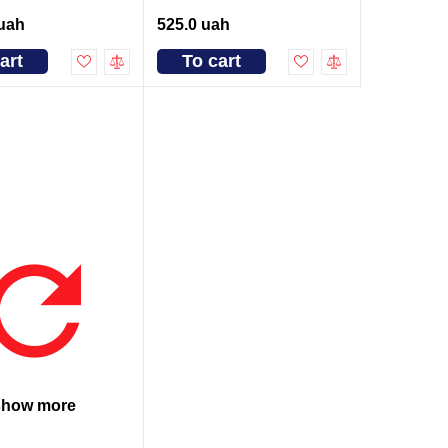
 uah
525.0 uah
art
To cart
show more