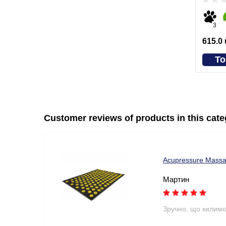
3
615.0
To
Customer reviews of products in this cat
Acupressure Mass
Мартин
Зручно, що килимок