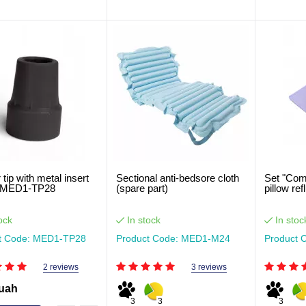
tip with metal insert
Sectional anti-bedsore cloth
Set "Com
MED1-TP28
(spare part)
pillow re
ock
In stock
In stoc
t Code: MED1-TP28
Product Code: MED1-M24
Product 
2 reviews
3 reviews
 uah
3
3
3