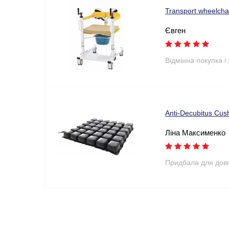
Transport wheelchai
Євген
Відмінна покупка і
Anti-Decubitus Cus
Ліна Максименко
Придбала для довго