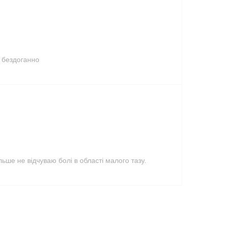
ь бездоганно
льше не відчуваю болі в області малого тазу.