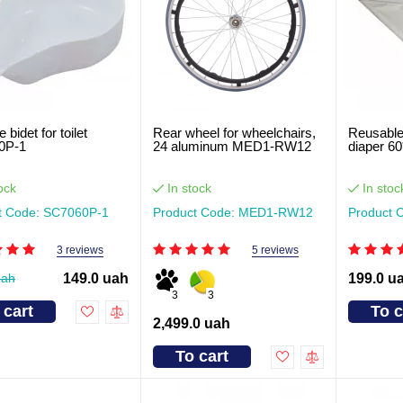
 bidet for toilet
Rear wheel for wheelchairs,
Reusable
0P-1
24 aluminum MED1-RW12
diaper 6
ock
In stock
In stoc
t Code: SC7060P-1
Product Code: MED1-RW12
Product 
3 reviews
5 reviews
uah
149.0 uah
199.0 u
3
3
 cart
To c
2,499.0 uah
To cart