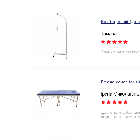
Bed trapezoid (ga
Тамара
Зручно регулюєтьс
Folded couch for 
Ірина Миколаївна
Довго для себе шу
через день вже от