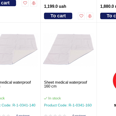
 cart
1,199.0 uah
1,880.0
To cart
To c
medical waterproof
Sheet medical waterproof
m
160 cm
ock
In stock
t Code: R-1-0341-140
Product Code: R-1-0341-160
0 reviews