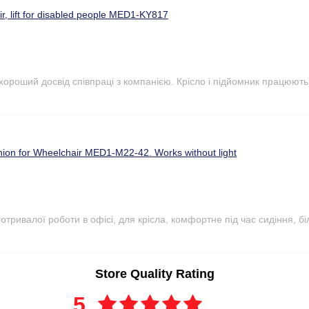
r, lift for disabled people MED1-KY817
 хороший досвід співпраці з компанією. Крісло і підйомник працюют
hion for Wheelchair MED1-M22-42. Works without light
тривалої роботи в офісі, для крісла, комфортне під час сидіння, бі
Store Quality Rating
5