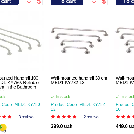
 cart
To cart
To c
ounted Handrail 100
Wall-mounted handrail 30 cm
Wall-mou
1-KY780: Reliable
MED1-KY782-12
MED1-KY
ant in the Bathroom
let
ock
In stock
In stoc
t Code: MED1-KY780-
Product Code: MED1-KY782-
Product 
12
16
3 reviews
2 reviews
399.0 uah
449.0 u
3