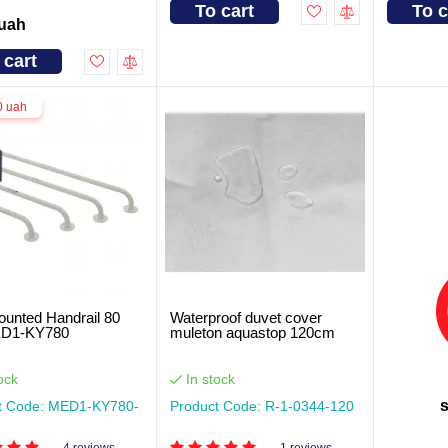
To cart
To c
 uah
 cart
0 uah
ounted Handrail 80
Waterproof duvet cover
D1-KY780
muleton aquastop 120cm
ock
In stock
t Code: MED1-KY780-
Product Code: R-1-0344-120
4 reviews