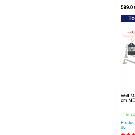
599.0
To
-50.
Wall-M
cm ME
In st
Produc
80