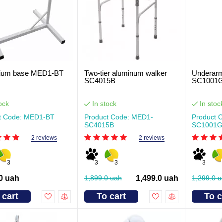
zium base MED1-BT
Two-tier aluminum walker
Underarm
SC4015B
SC1001
ock
In stock
In stoc
t Code: MED1-BT
Product Code: MED1-
Product 
SC4015B
SC1001
2 reviews
2 reviews
3
3
3
3
0 uah
1,899.0 uah
1,499.0 uah
1,299.0 
 cart
To cart
To c