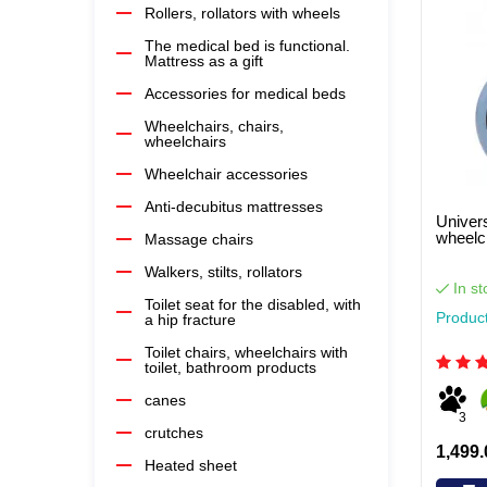
Rollers, rollators with wheels
The medical bed is functional.
Mattress as a gift
Accessories for medical beds
Wheelchairs, chairs,
wheelchairs
Wheelchair accessories
Anti-decubitus mattresses
Univers
wheelc
Massage chairs
Walkers, stilts, rollators
In st
Toilet seat for the disabled, with
Produc
a hip fracture
Toilet chairs, wheelchairs with
toilet, bathroom products
canes
3
crutches
1,499.
Heated sheet