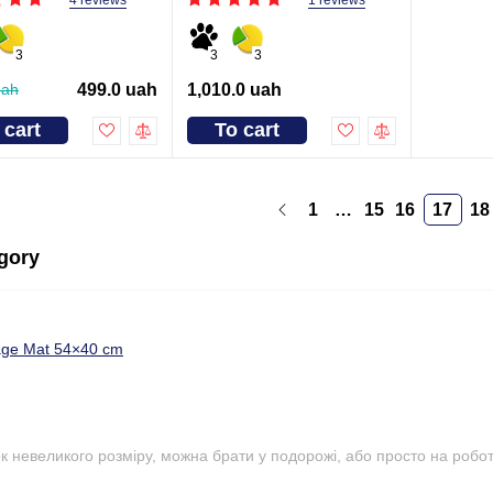
1 reviews
3
3
3
uah
499.0 uah
1,010.0 uah
 cart
To cart
1
…
15
16
17
18
egory
age Mat 54×40 cm
 невеликого розміру, можна брати у подорожі, або просто на роботу