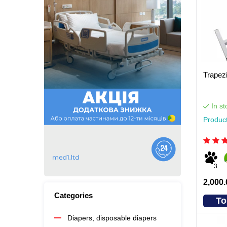
Trape
In st
Produc
3
2,000.
Categories
To
Diapers, disposable diapers