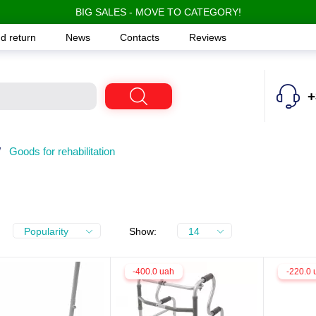
BIG SALES - MOVE TO CATEGORY!
d return
News
Contacts
Reviews
+
/
Goods for rehabilitation
Popularity
Show:
14
-400.0 uah
-220.0 