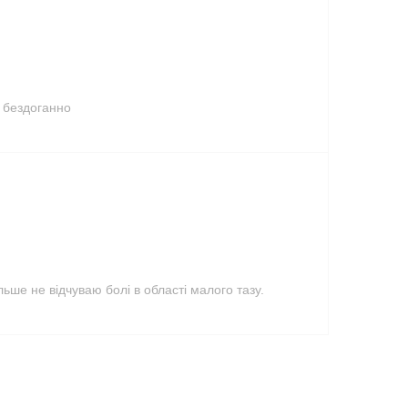
ь бездоганно
льше не відчуваю болі в області малого тазу.