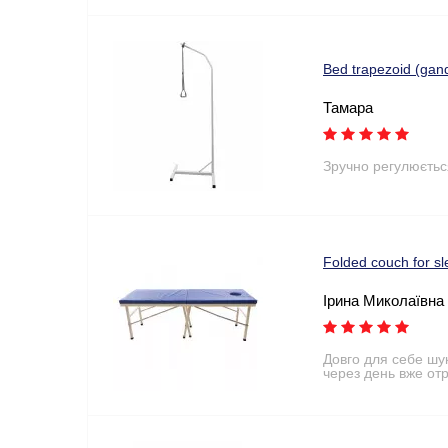
Bed trapezoid (ga
Тамара
Зручно регулюєтьс
Folded couch for 
Ірина Миколаївна
Довго для себе шу
через день вже от