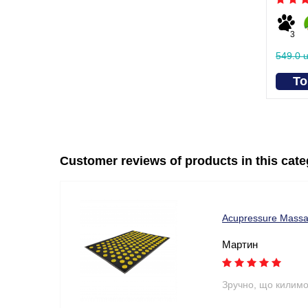
3
549.0 
To
Customer reviews of products in this cat
Acupressure Mass
Мартин
Зручно, що килимок