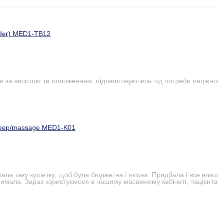
nder) MED1-TB12
я за висотою та положенням, підлаштовуючись під потреби пацієнт
sleep/massage MED1-K01
кала таку кушетку, щоб була бюджетна і якісна. Придбала і все вл
римала. Зараз користуємося в нашиму масажному кабінеті, пацієнта