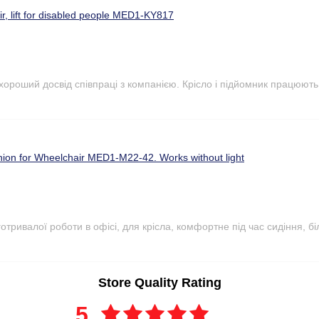
r, lift for disabled people MED1-KY817
 хороший досвід співпраці з компанією. Крісло і підйомник працюют
hion for Wheelchair MED1-M22-42. Works without light
тривалої роботи в офісі, для крісла, комфортне під час сидіння, бі
Store Quality Rating
5