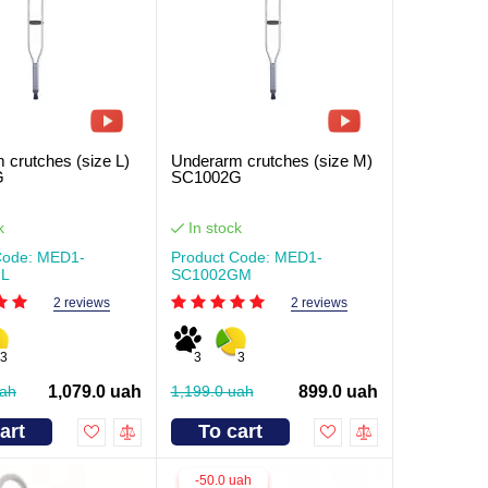
 crutches (size L)
Underarm crutches (size M)
G
SC1002G
k
In stock
Code: MED1-
Product Code: MED1-
GL
SC1002GM
2 reviews
2 reviews
3
3
3
uah
1,079.0 uah
1,199.0 uah
899.0 uah
art
To cart
-50.0 uah