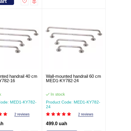
art
nted handrail 40 cm
Wall-mounted handrail 60 cm
782-16
MED1-KY782-24
k
In stock
Code: MED1-KY782-
Product Code: MED1-KY782-
24
2 reviews
2 reviews
ah
499.0 uah