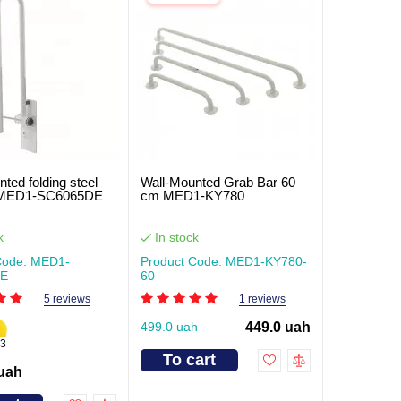
ted folding steel
Wall-Mounted Grab Bar 60
l MED1-SC6065DE
cm MED1-KY780
k
In stock
Code: MED1-
Product Code: MED1-KY780-
DE
60
5 reviews
1 reviews
499.0 uah
449.0 uah
3
To cart
 uah