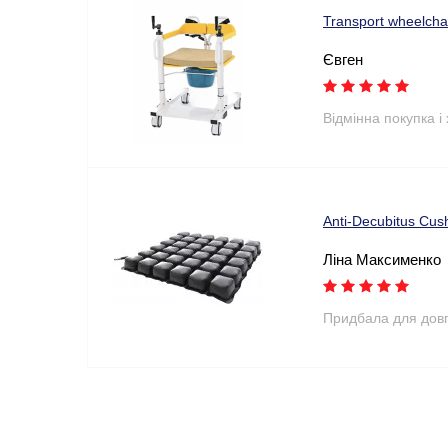
Transport wheelchai
Євген
Відмінна покупка і
Anti-Decubitus Cus
Ліна Максименко
Придбала для довго