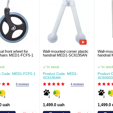
al front wheel for
Wall-mounted corner plastic
Wall-moun
hairs MED1-FCF5-1
handrail MED1-SC6195AN
handrai
ock
In stock
In stoc
t Code: MED1-FCF5-1
Product Code: MED1-
Product 
SC6195AN
SC6065
6 reviews
4 reviews
3
3
3
3
0 uah
1,499.0 uah
1,499.0