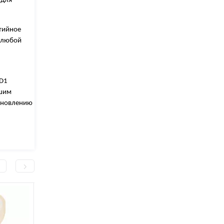
 для
нтийное
в любой
ED1
чшим
тановлению