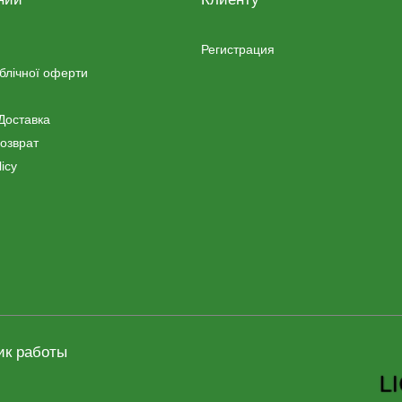
Регистрация
ублічної оферти
Доставка
озврат
icy
ик работы