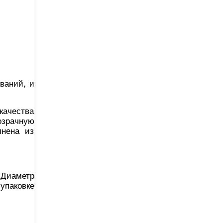
ваний, и
качества
озрачную
лнена из
 Диаметр
упаковке