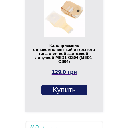
Калоприемник
однокомпонентный открытого
типа с мягкой застежкой-
липучкой MED1-OS04 (MED1-
OS04)
129.0 грн
Купить