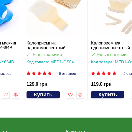
я мужчин
Калоприемник
Калоприемник
Y664B
однокомпонентный
однокомпонентный
открытого типа с мягкой
открытого типа с
Есть в наличии
Есть в наличии
застежкой-липучкой MED1-
пластиковым зажи
-KY664B
OS04
Код товара: MED1-OS04
MED1-OS03
Код товара: MED1-O
тзывов
6 отзывов
5 от
129.0 грн
119.0 грн
Купить
Купить
нии
Клиенту