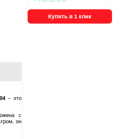
Купить в 1 клик
04
– это
ложена с
тром, он