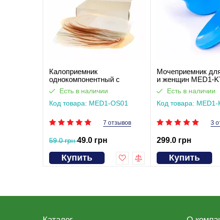
Калоприемник
Мочеприемник дл
однокомпонентный с
и женщин MED1-K
фильтром, закрытого типа
Есть в наличии
Есть в наличии
Med1
Код товара: MED1-OS01
Код товара: MED1
7 отзывов
3 о
49.0 грн
299.0 грн
59.0 грн
Купить
Купить
Каталог
О компа