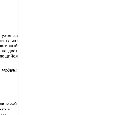
 уход за
чительно
активный
 не даст
меющийся
 модели.
ов по всей
каты и