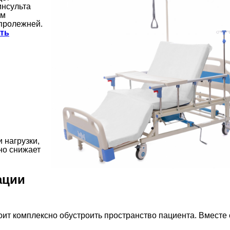
инсульта
ом
 пролежней.
ть
 нагрузки,
но снижает
ации
ит комплексно обустроить пространство пациента. Вместе 