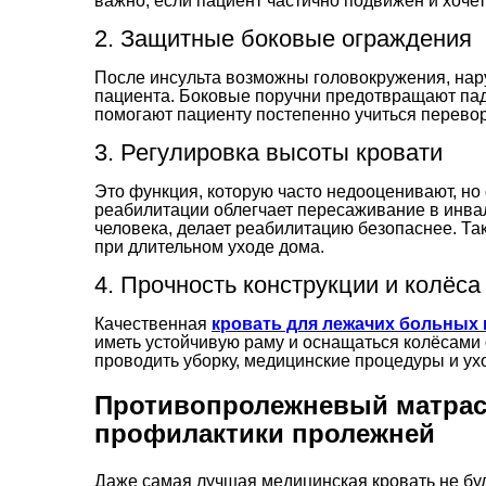
важно, если пациент частично подвижен и хоче
2. Защитные боковые ограждения
После инсульта возможны головокружения, на
пациента. Боковые поручни предотвращают пад
помогают пациенту постепенно учиться перевор
3. Регулировка высоты кровати
Это функция, которую часто недооценивают, но
реабилитации облегчает пересаживание в инва
человека, делает реабилитацию безопаснее. Т
при длительном уходе дома.
4. Прочность конструкции и колёса
Качественная
кровать для лежачих больных 
иметь устойчивую раму и оснащаться колёсами 
проводить уборку, медицинские процедуры и ух
Противопролежневый матрас
профилактики пролежней
Даже самая лучшая медицинская кровать не бу