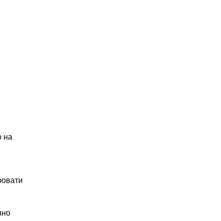
о на
ровати
нно