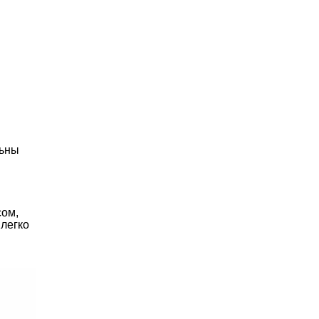
льны
сом,
 легко