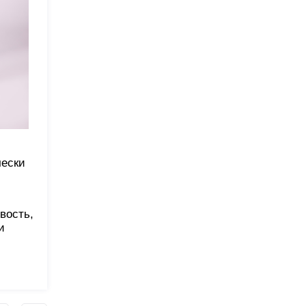
чески
вость,
и