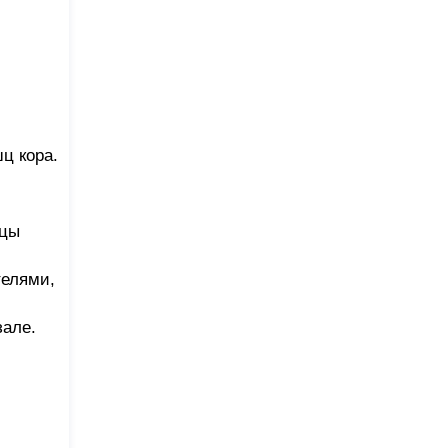
ц кора.
шцы
телями,
зале.