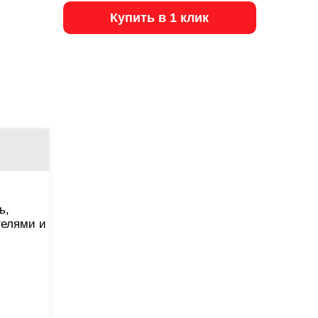
Купить в 1 клик
ь,
телями и