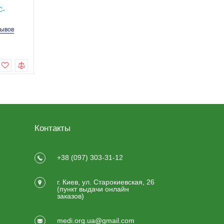
SC-WTB01
C-
Код товара: MED1-SC-
Код товара: MED1-RW
WTB01-3
зывов
2 отзывов
8 отзы
9 990.0 грн
2 499.0 грн
Купить
Купить
Контакты
+38 (097) 303-31-12
г. Киев, ул. Старокиевская, 26
(пункт выдачи онлайн
заказов)
medi.org.ua@gmail.com