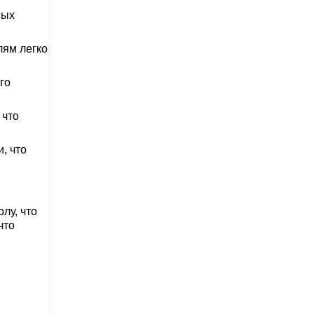
ных
лям легко
го
 что
, что
и
лу, что
что