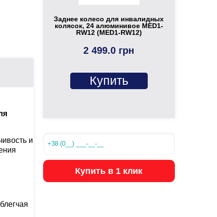
Заднее колесо для инвалидных
колясок, 24 алюминивое MED1-
RW12 (MED1-RW12)
2 499.0 грн
Купить
ля
чивость и
ения
Купить в 1 клик
облегчая