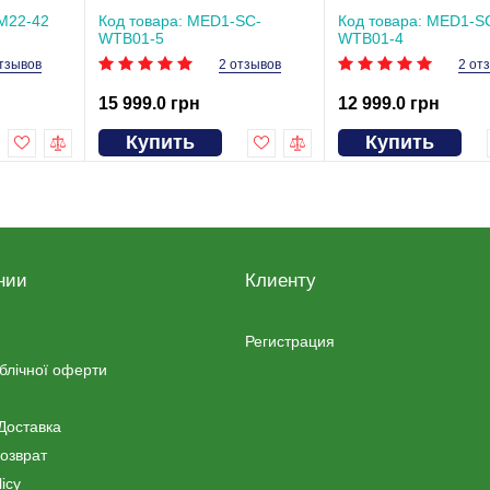
SC-WTB01
WTB01
M22-42
Код товара: MED1-SC-
Код товара: MED1-S
WTB01-5
WTB01-4
тзывов
2 отзывов
2 от
15 999.0 грн
12 999.0 грн
Купить
Купить
нии
Клиенту
Регистрация
ублічної оферти
Доставка
озврат
icy