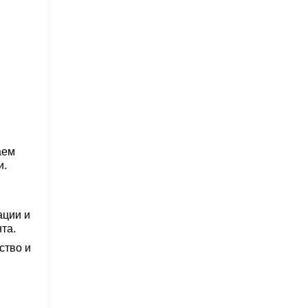
аем
и.
ации и
та.
ство и