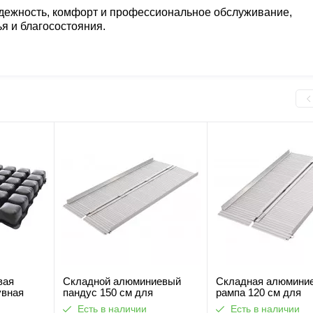
дежность, комфорт и профессиональное обслуживание,
 и благосостояния.
вая
Складной алюминиевый
Складная алюмини
увная
пандус 150 см для
рампа 120 см для
ботает
инвалидных колясок MED1-
инвалидных колясо
Есть в наличии
Есть в наличии