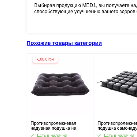
Выбирая продукцию MED1, вы получаете на
способствующие улучшению вашего здоровья
Похожие товары категории
-100.0 грн
Противопролежневая
Противопролежне
надувная подушка на
подушка самонад
сиденье или для
MED1-M22-42. Ра
Есть в наличии
Есть в наличии