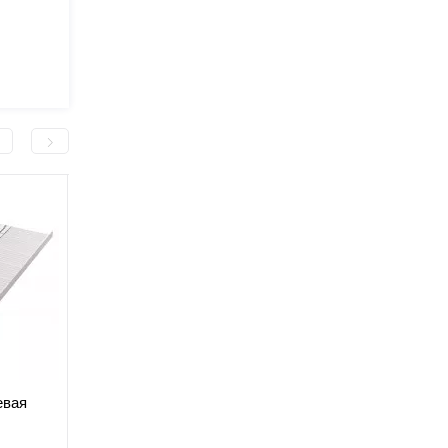
евая
Складной алюминиевый
Заднее колесо для
пандус 90 см для
инвалидных колясок,
к SC-
инвалидных колясок MED1-
пластиковое MED1-
Есть в наличии
Есть в наличии