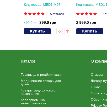
инвалидной коляски MED1-
без света
M07
Код товара: MED1-M07
Код товара: MED1-
5 отзывов
2 о
399.0 грн
2 999.0 грн
499.0 грн
Купить
Купить
Каталог
О компа
Товары для реабилитации
Отзывы
Медицинские товары для
Договір п
дома
О нас
Товары медицинского
Оплата и 
назначения
Обмен и в
Калоприемники,
мочеприемники
Privacy Pol