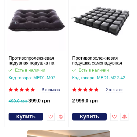
Противопролежневая
Противопролежневая
надувная подушка на
подушка самонадувная
сиденье или для
MED1-M22-42. Работает
Есть в наличии
Есть в наличии
инвалидной коляски
без света
MED1-M07
Код товара: MED1-M07
Код товара: MED1-M22-42
5 отзывов
2 отзывов
399.0 грн
2 999.0 грн
499.0 грн
Купить
Купить