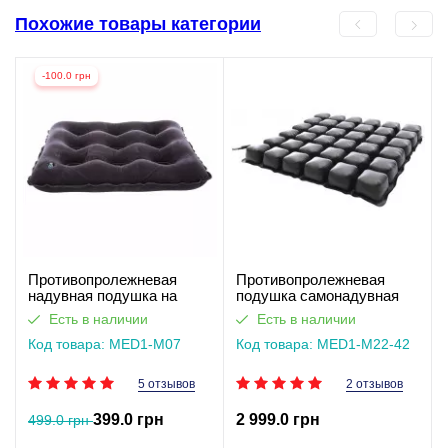
Похожие товары категории
-100.0 грн
Противопролежневая
Противопролежневая
надувная подушка на
подушка самонадувная
сиденье или для
MED1-M22-42. Работает
Есть в наличии
Есть в наличии
инвалидной коляски
без света
MED1-M07
Код товара: MED1-M07
Код товара: MED1-M22-42
5 отзывов
2 отзывов
399.0 грн
2 999.0 грн
499.0 грн