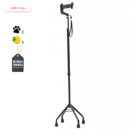
-400.0 грн
3
3