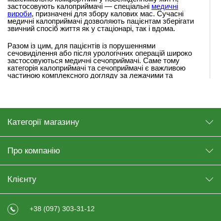
застосовують калоприймачі — спеціальні
медичні
вироби
, призначені для збору калових мас. Сучасні
медичні калоприймачі дозволяють пацієнтам зберігати
звичний спосіб життя як у стаціонарі, так і вдома.
Разом із цим, для пацієнтів із порушеннями
сечовиділення або після урологічних операцій широко
застосовуються медичні сечоприймачі. Саме тому
категорія калоприймачі та сечоприймачі є важливою
частиною комплексного догляду за лежачими та
післяопераційними пацієнтами.
Що таке стома?
Після хірургічного лікування пухлин, травм або
Категорії магазину
запальних захворювань кишківника лікарі можуть
сформувати новий кишковий хід. Він виводиться з
природного анального шляху на поверхню живота.
Такий отвір називають стомою.
Про компанію
Після стомування калові маси виводяться виключно
через стому. Вона може бути тимчасовою або
постійною — це залежить від виду операції та
Клієнту
загального стану пацієнта.
Колостома
— формується з товстої кишки.
+38 (097) 303-31-12
Калові маси зазвичай мають сформовану або
напівсформовану консистенцію. У таких випадках