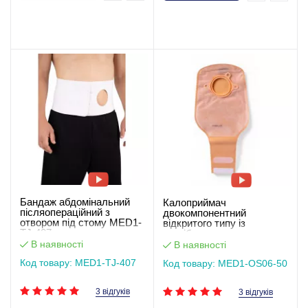
Бандаж абдомінальний
Калоприймач
післяопераційний з
двокомпонентний
отвором під стому MED1-
відкритого типу із
TJ-407
застібкою-липучкою
(мішок), виріз 50 мм
В наявності
В наявності
MED1-OS06-50
Код товару: MED1-TJ-407
Код товару: MED1-OS06-50
3 відгуків
3 відгуків