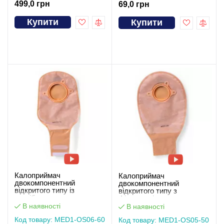
499,0 грн
69,0 грн
Купити
Купити
Калоприймач
Калоприймач
двокомпонентний
двокомпонентний
відкритого типу із
відкритого типу з
застібкою-липучкою
фільтром і пластиковим
(мішок), виріз 60 мм
зажимом (мішок),виріз 50
В наявності
В наявності
MED1-OS06-60
мм MED1-OS05-50
Код товару: MED1-OS06-60
Код товару: MED1-OS05-50