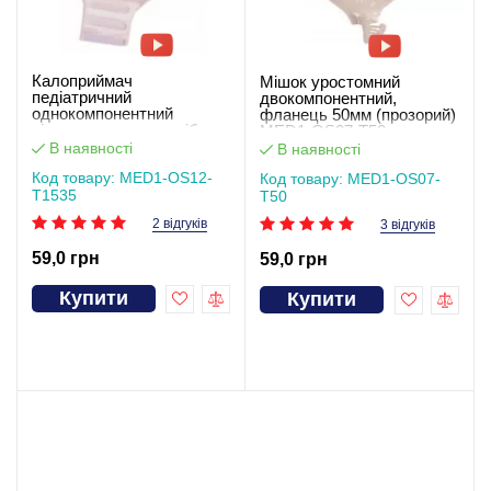
Калоприймач
Мішок уростомний
педіатричний
двокомпонентний,
однокомпонентний
фланець 50мм (прозорий)
відкритого типу застібка-
MED1-OS07-T50
липучка, фланець 15-35
В наявності
В наявності
мм (прозорий) MED1-
Код товару: MED1-OS12-
OS12-T1535
Код товару: MED1-OS07-
T1535
T50
2 відгуків
3 відгуків
59,0 грн
59,0 грн
Купити
Купити