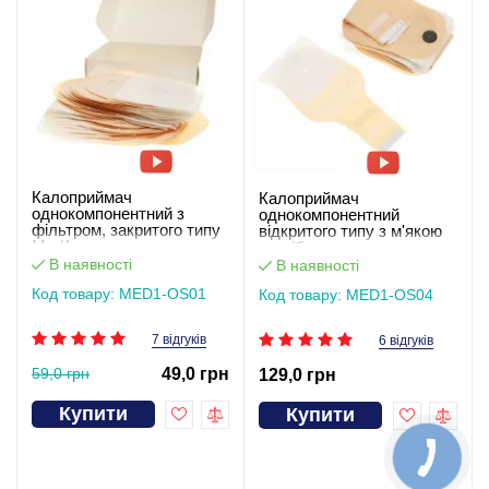
Калоприймач
Калоприймач
однокомпонентний з
однокомпонентний
фільтром, закритого типу
відкритого типу з м'якою
Med1
застібкою-липучкою
MED1-OS04
В наявності
В наявності
Код товару: MED1-OS01
Код товару: MED1-OS04
7 відгуків
6 відгуків
59,0 грн
49,0 грн
129,0 грн
Купити
Купити