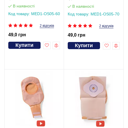
фільтром та пластиковим
фільтром та пластиковим
затиском (мішок), виріз 60
затиском (мішок), виріз 70
В наявності
В наявності
мм MED1-OS05-60
мм MED1-OS05-70
Код товару: MED1-OS05-60
Код товару: MED1-OS05-70
2 відгуків
2 відгуків
49,0 грн
49,0 грн
Купити
Купити