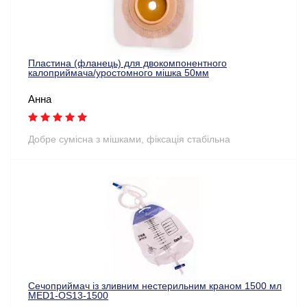
Пластина (фланець) для двокомпонентного
калоприймача/уростомного мішка 50мм
Анна
Добре сумісна з мішками, фіксація стабільна
Сечоприймач із зливним нестерильним краном 1500 мл
MED1-OS13-1500