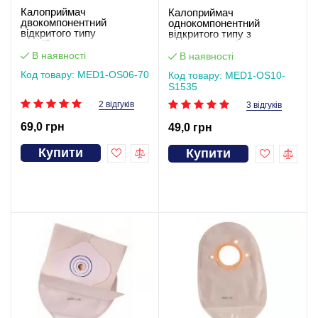
Калоприймач
Калоприймач
двокомпонентний
однокомпонентний
відкритого типу
відкритого типу з
застібкою-липучкою
дротяним педіатричним
(мішок), виріз 70 мм
затискачем, фланець 15-
В наявності
В наявності
MED1-OS06-70
35 мм тілесний MED1-
Код товару: MED1-OS06-70
Код товару: MED1-OS10-
OS10-S1535
S1535
2 відгуків
3 відгуків
69,0 грн
49,0 грн
Купити
Купити