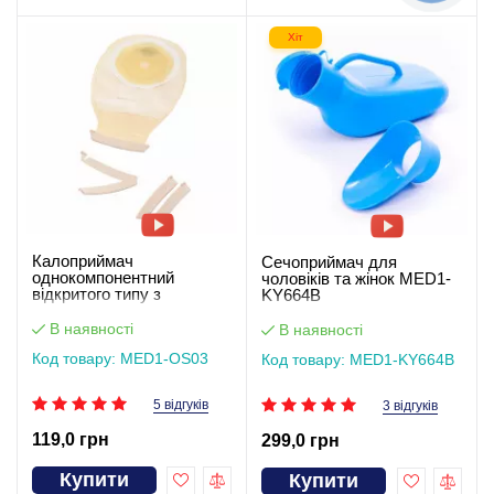
Хіт
Калоприймач
Сечоприймач для
однокомпонентний
чоловіків та жінок MED1-
відкритого типу з
KY664B
пластиковим затискачем
MED1-OS03
В наявності
В наявності
Код товару: MED1-OS03
Код товару: MED1-KY664B
5 відгуків
3 відгуків
119,0 грн
299,0 грн
Купити
Купити