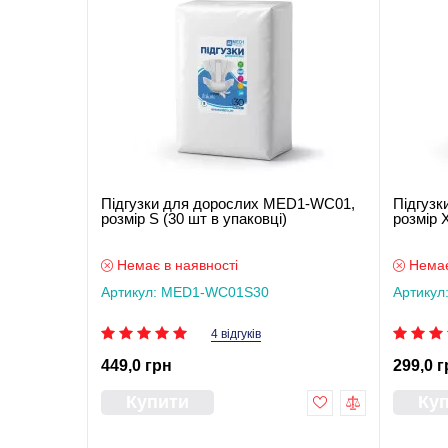
Підгузки для дорослих MED1-WC01,
Підгуз
розмір S (30 шт в упаковці)
розмір X
Немає в наявності
Немає
Артикул: MED1-WC01S30
Артику
4 відгуків
449,0 грн
299,0 г
Купити
Ку