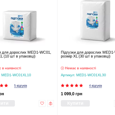
ки для дорослих MED1-WC01,
Підгузки для дорослих MED1
L (10 шт в упаковці)
розмір XL (30 шт в упаковці)
 в наявності
Немає в наявності
л: MED1-WC01XL10
Артикул: MED1-WC01XL30
5 відгуків
4 відгуків
рн
1 099,0 грн
пити
Купити