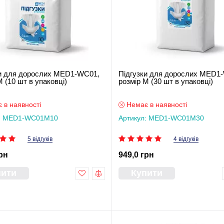
ки для дорослих MED1-WC01,
Підгузки для дорослих MED1
M (10 шт в упаковці)
розмір M (30 шт в упаковці)
 в наявності
Немає в наявності
л: MED1-WC01M10
Артикул: MED1-WC01M30
5 відгуків
4 відгуків
рн
949,0 грн
пити
Купити