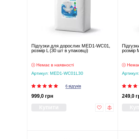
Підгузки для дорослих MED1-WC01,
Підгуз
розмір L (30 шт в упаковці)
розмір 
Немає в наявності
Немає
Артикул: MED1-WC01L30
Артику
6 відгуків
999,0 грн
249,0 г
Купити
Ку