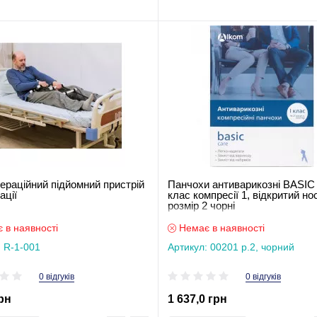
ераційний підйомний пристрій
Панчохи антиварикозні BASI
ації
клас компресії 1, відкритий но
розмір 2 чорні
 в наявності
Немає в наявності
: R-1-001
Артикул: 00201 р.2, чорний
0 відгуків
0 відгуків
рн
1 637,0 грн