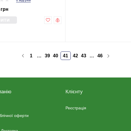
0 відгуків
 грн
пити
1
…
39
40
41
42
43
…
46
панію
Клієнту
Реєстрація
ублічної оферти
 Доставка