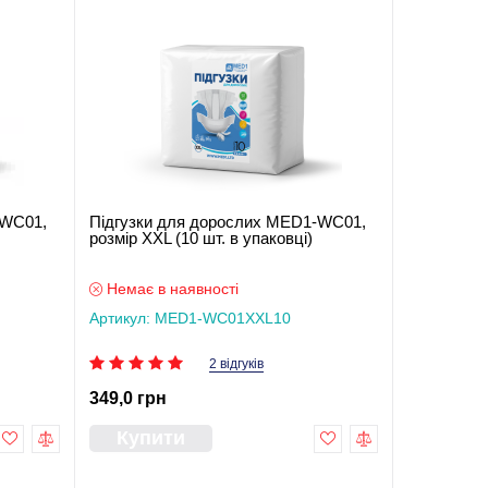
-WC01,
Підгузки для дорослих MED1-WC01,
розмір XХL (10 шт. в упаковці)
Немає в наявності
Артикул: MED1-WC01XХL10
2 відгуків
349,0 грн
Купити