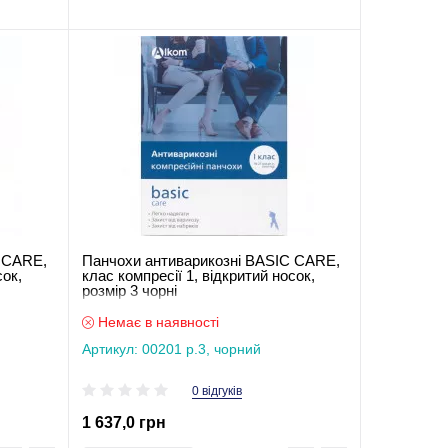
C CARE,
Панчохи антиварикозні BASIC CARE,
сок,
клас компресії 1, відкритий носок,
розмір 3 чорні
Немає в наявності
Артикул: 00201 р.3, чорний
0 відгуків
1 637,0 грн