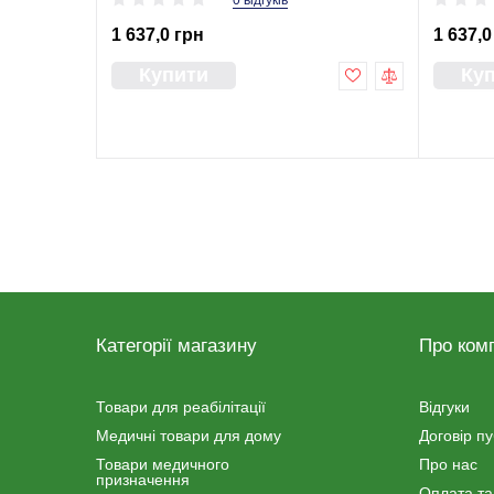
0 відгуків
1 637,0 грн
1 637,0
Купити
Ку
Категорії магазину
Про ком
Товари для реабілітації
Відгуки
Медичні товари для дому
Договір п
Товари медичного
Про нас
призначення
Оплата та