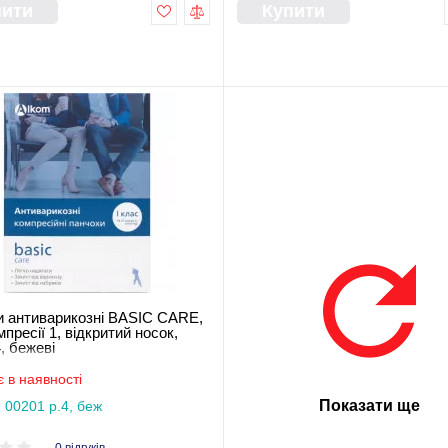
пити
Купити
 антиварикозні BASIC CARE,
пресії 1, відкритий носок,
, бежеві
 в наявності
Показати ще
 00201 р.4, беж