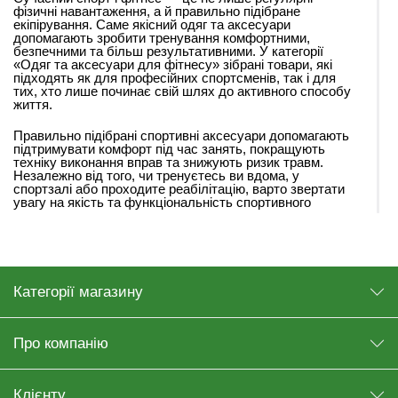
фізичні навантаження, а й правильно підібране
екіпірування. Саме якісний одяг та аксесуари
допомагають зробити тренування комфортними,
безпечними та більш результативними. У категорії
«Одяг та аксесуари для фітнесу» зібрані товари, які
підходять як для професійних спортсменів, так і для
тих, хто лише починає свій шлях до активного способу
життя.
Правильно підібрані спортивні аксесуари допомагають
підтримувати комфорт під час занять, покращують
техніку виконання вправ та знижують ризик травм.
Незалежно від того, чи тренуєтесь ви вдома, у
спортзалі або проходите реабілітацію, варто звертати
увагу на якість та функціональність спортивного
спорядження.
КОСТЮМ-САУНА ДЛЯ ІНТЕНСИВНИХ
ТРЕНУВАНЬ
Категорії магазину
Одним із популярних товарів для активних фізичних
навантажень є костюм-сауна. Такий одяг створює
ефект термосауни, допомагає посилити потовиділення
та зробити кардіо-тренування більш інтенсивними.
Про компанію
Сьогодні багато спортсменів та людей, які працюють
над зниженням ваги, прагнуть купити костюм-сауну для
регулярних занять. Особливо популярним є
костюм
Клієнту