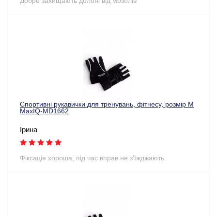
Добре захищають долоні від мозолів
Спортивні рукавички для тренувань, фітнесу, розмір M
MaxIQ-MD1662
Ірина
Фіксація хороша, під час вправ не з’їжджають.