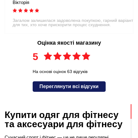
Вікторія
Загалом залишилася задоволена покупкою, гарний варіант
для тих, хто хоче прискорити процес схуднення.
Оцінка якості магазину
5
На основі оцінок 63 відгуків
Переглянути всі відгуки
Купити одяг для фітнесу
та аксесуари для фітнесу
Сучасний спорт і фітнес — це не лише регулярні