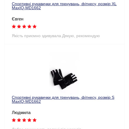
Спортивні рукавички для тренувань, фітнесу, розмір XL
MaxIQ-MD1662
Євген
Якість приємно здивувала.Дякую, рекомендую
Спортивні рукавички для тренувань, фітнесу, розмір S
MaxIQ-MD1662
Людмила