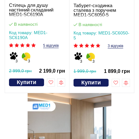
Стілець для душу
Табурет-сходинка
настінний складаний
сталева з поручнем
MED1-SC6190A
MED1-SC6050-5
В наявності
В наявності
Код товару: MED1-
Код товару: MED1-SC6050-
SC6190A
5
5 відгуків
3 відгуків
3
3
3
3
2 999,0 грн
2 199,0 грн
1 999,0 грн
1 899,0 грн
Купити
Купити