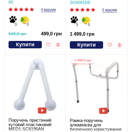
80
SC6065DE
4 відгуків
5 відгуків
3
3
3
3
549,0 грн
499,0 грн
1 499,0 грн
Купити
Купити
-1 000,0 грн
Поручень пристінний
Рамка-поручень
кутовий пластиковий
алюмінієва для
MED1-SC6195AN
безпечного користування