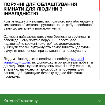
ПОРУЧНІ ДЛЯ ОБЛАШТУВАННЯ
КІМНАТИ ДЛЯ ЛЮДИНИ З
ІНВАЛІДНІСТЮ
Життя людей з інвалідністю, похилого віку або людей з
тимчасово обмеженою рухливістю потребує особливої
уваги до деталей у власному житлі.
Однією з найважливіших умов безпеки та зручності в
повсякденному житті є поручні — прості, але
надзвичайно корисні пристрої, що допомагають
уникнути травм, підтримують самостійність і дарують
відчуття впевненості при вставанні та пересуванні.
Людям з інвалідністю особливо необхідні
медичні
товари для дому
, які допоможуть організувати побут та
догляд. Варто купити поручень пристінний у спальню,
вітальню, на кухню, а також обрати поручень для
ванної, щоб підвищити безпеку під час гігієнічних
процедур.
НАВІЩО ПОТРІБНІ ПОРУЧНІ?
Поручень для інвалідів — це надійна опора, яка
забезпечує підтримку під час пересування або
вставання. Вони особливо корисні у таких місцях, як
Категорії магазину
ванна кімната, туалет, коридори, кухня та спальня.