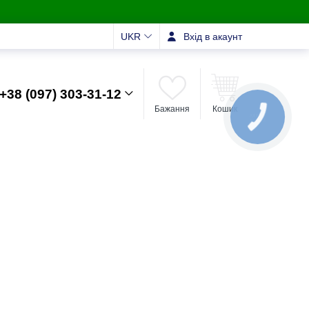
UKR
Вхід в акаунт
+38 (097) 303-31-12
Бажання
Кошик
КНОПКА
ЗВ'ЯЗКУ