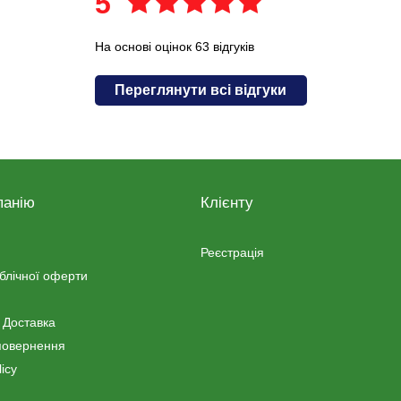
5
На основі оцінок 63 відгуків
Переглянути всі відгуки
панію
Клієнту
Реєстрація
ублічної оферти
 Доставка
повернення
icy