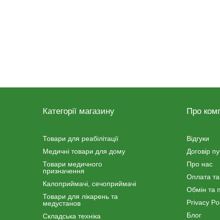
Категорії магазину
Про ком
Товари для реабілітації
Відгуки
Медичні товари для дому
Договір п
Товари медичного
Про нас
призначення
Оплата та
Калоприймачі, сечоприймачі
Обмін та 
Товари для лікарень та
Privacy Pol
медустанов
Блог
Складська техніка