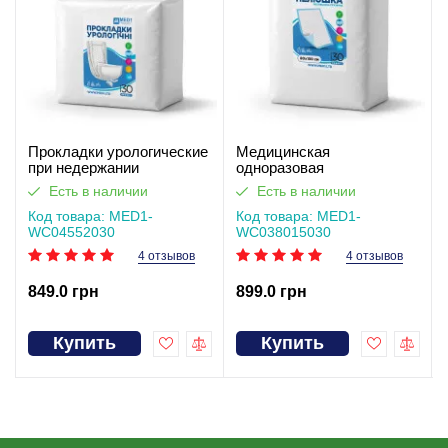
Прокладки урологические
Медицинская
при недержании
одноразовая
одноразовые MED1-
впитывающая пелёнка
Есть в наличии
Есть в наличии
WC04, размер 55×20 см
MED1-WC03, размер
(30 шт в упаковке)
Код товара: MED1-
80×150 см (30 шт в
Код товара: MED1-
WC04552030
упаковке)
WC038015030
4 отзывов
4 отзывов
849.0 грн
899.0 грн
Купить
Купить