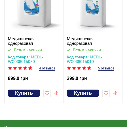
Медицинская
Медицинская
одноразовая
одноразовая
впитывающая пелёнка
впитывающая пелёнка
Есть в наличии
Есть в наличии
MED1-WC03, размер
MED1-WC03, размер
80×150 см (30 шт в
Код товара: MED1-
80×150 см (10 шт в
Код товара: MED1-
упаковке)
WC038015030
упаковке)
WC038015010
4 отзывов
5 отзывов
899.0 грн
299.0 грн
Купить
Купить