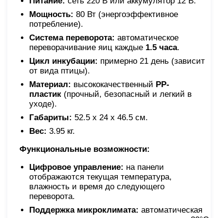
Питание:
сеть 220 В или аккумулятор 12 В.
Мощность:
80 Вт (энергоэффективное
потребление).
Система переворота:
автоматическое
переворачивание яиц каждые
1.5 часа
.
Цикл инкубации:
примерно 21 день (зависит
от вида птицы).
Материал:
высококачественный
PP-
пластик
(прочный, безопасный и легкий в
уходе).
Габариты:
52.5 х 24 х 46.5 см.
Вес:
3.95 кг.
Функциональные возможности:
Цифровое управление:
на панели
отображаются текущая температура,
влажность и время до следующего
переворота.
Поддержка микроклимата:
автоматическая