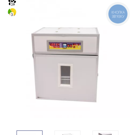
3
КНОПКА
3
ЗВ'ЯЗКУ