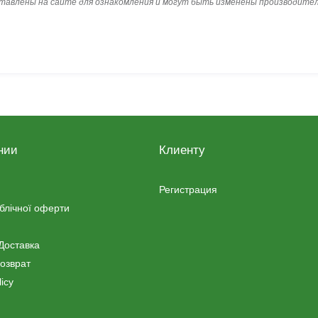
ставлены на сайте для ознакомления и могут быть изменены производите
нии
Клиенту
Регистрация
ублічної оферти
Доставка
озврат
icy