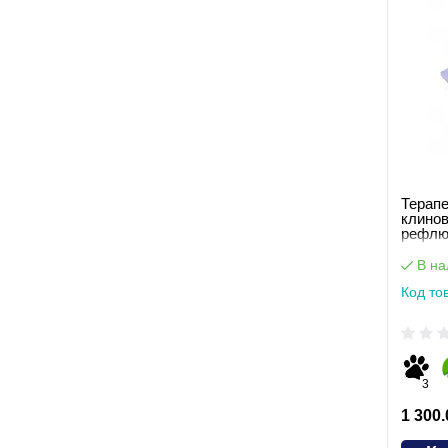
Терап
клино
рефлюк
В на
Код то
3
1 300.