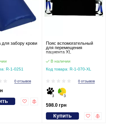
 для забору крови
Пояс вспомогательный
для перемещения
пациента XL
чии
В наличии
ра: R-1-0251
Код товара: R-1-070-XL
0 отзывов
0 отзывов
рн
3
3
ить
598.0 грн
Купить