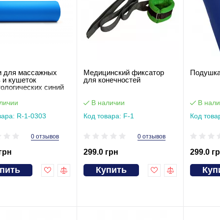
и для массажных
Медицинский фиксатор
Подушка
 и кушеток
для конечностей
ологических синий
см
личии
В наличии
В нали
вара: R-1-0303
Код товара: F-1
Код това
0 отзывов
0 отзывов
 грн
299.0 грн
299.0 г
пить
Купить
Куп