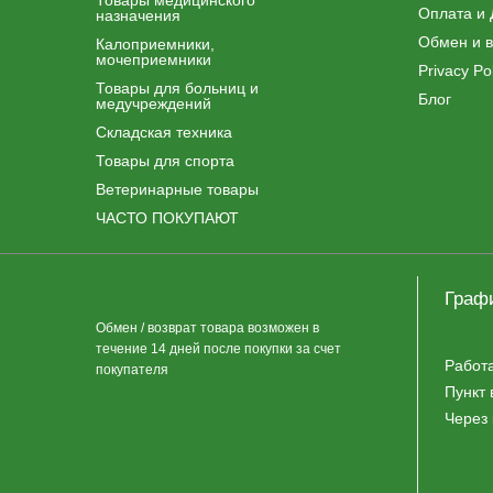
Товары медицинского
Оплата и 
назначения
Обмен и в
Калоприемники,
мочеприемники
Privacy Pol
Товары для больниц и
Блог
медучреждений
Складская техника
Товары для спорта
Ветеринарные товары
ЧАСТО ПОКУПАЮТ
Граф
Обмен / возврат товара возможен в
течение 14 дней после покупки за счет
Работ
покупателя
Пункт 
Через 