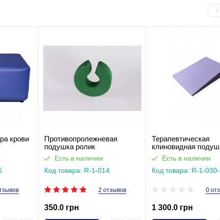
ра крови
Противопролежневая
Терапевтическая
подушка ролик
клиновидная подуш
рефлюкс при изжоге
Есть в наличии
Есть в наличии
5
Код товара: R-1-014
Код товара: R-1-030
тзывов
2 отзывов
0 от
350.0 грн
1 300.0 грн