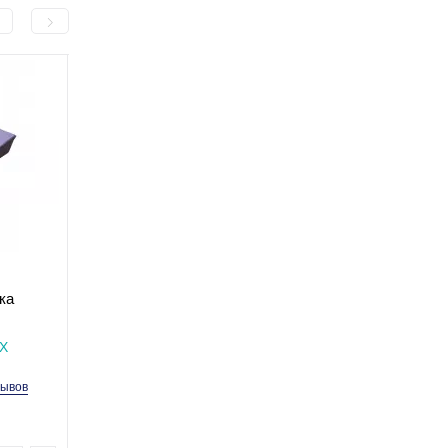
Чехол на клиновидную
ка
подушку 17 см
 17 см
Есть в наличии
-Х
Код товара: R-1-030-Ч
зывов
0 отзывов
300.0 грн