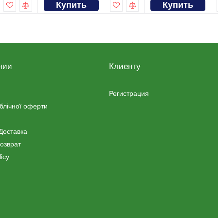
Купить
Купить
нии
Клиенту
Регистрация
ублічної оферти
Доставка
озврат
icy