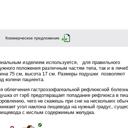
Коммерческое предложение
ональным изделием используется, для правильного
ужного положения различным частям тела, так и в лече
ина 75 см, высота 17 см. Размеры подушки позволяют
од колени пациента.
я облегчения гастроэзофагеальной рефлюксной болезн
одушка от гэрб предотвращает попадание рефлюкса в пи
оровлению, чего не скажешь при сне на нескольких обы
имает угол наклона пищевода на нужный градус, суще
 пищевода с кислым содержимым желудка.