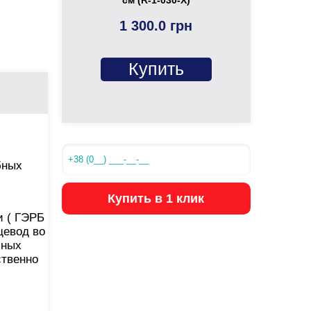
1 300.0 грн
Купить
бных
Купить в 1 клик
и ( ГЭРБ
щевод во
чных
ственно