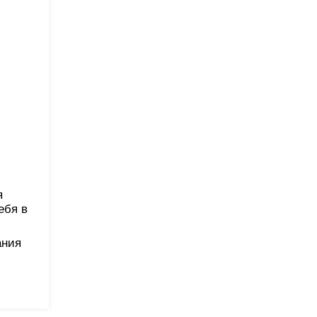
я
ебя в
ания