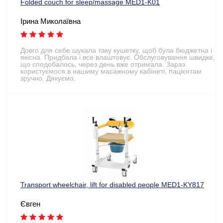
Folded couch for sleep/massage MED1-K01
Ірина Миколаївна
Довго для себе шукала таку кушетку, щоб була бюджетна і
якісна. Придбала і все влаштовує. Обслуговування швидке,
що сподобалось, через день вже отримала. Зараз
користуємося в нашиму масажному кабінеті, пацієнтам
зручно. Дякуємо.
Transport wheelchair, lift for disabled people MED1-KY817
Євген