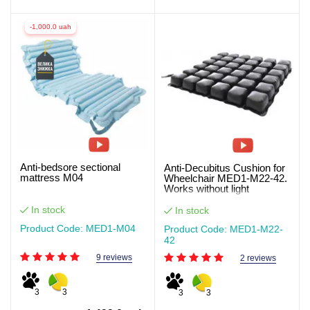
-1,000.0 uah
Anti-bedsore sectional
Anti-Decubitus Cushion for
mattress M04
Wheelchair MED1-M22-42.
Works without light
In stock
In stock
Product Code: MED1-M04
Product Code: MED1-M22-
42
9 reviews
2 reviews
3
3
3
3