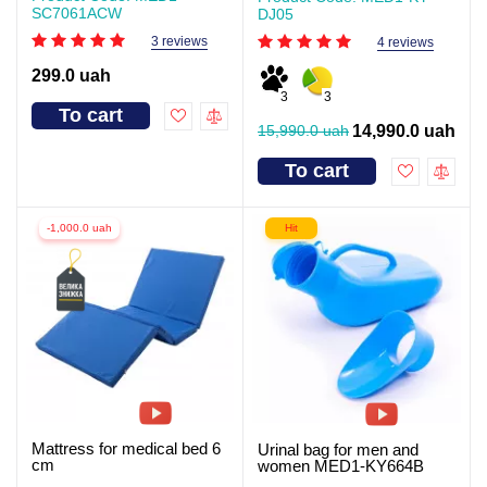
SC7061ACW
DJ05
3 reviews
4 reviews
299.0 uah
3
3
To cart
15,990.0 uah
14,990.0 uah
To cart
-1,000.0 uah
Hit
Mattress for medical bed 6
Urinal bag for men and
cm
women MED1-KY664B