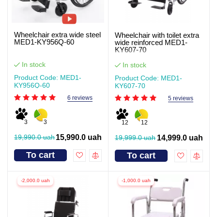
Wheelchair extra wide steel
Wheelchair with toilet extra
MED1-KY956Q-60
wide reinforced MED1-
KY607-70
In stock
In stock
Product Code: MED1-
Product Code: MED1-
KY956Q-60
KY607-70
6 reviews
5 reviews
3
3
12
12
19,990.0 uah
15,990.0 uah
19,999.0 uah
14,999.0 uah
To cart
To cart
-2,000.0 uah
-1,000.0 uah