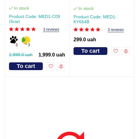
In stock
In stock
Product Code: MED1-С09
Product Code: MED1-
(6см)
KY664B
3 reviews
3 reviews
299.0 uah
3
3
To cart
2,999.0 uah
1,999.0 uah
To cart