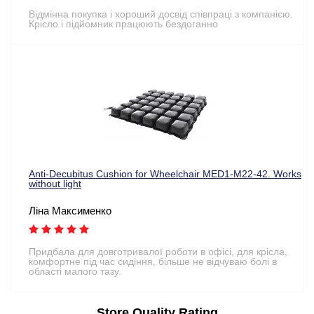
Відмінна покупка і хороший досвід співпраці з компанією.
Крісло і підйомник працюють бездоганно
Anti-Decubitus Cushion for Wheelchair MED1-M22-42. Works
without light
Ліна Максименко
Придбала для довготривалої роботи в офісі, для крісла,
комфортне під час сидіння, більше не відчуваю болі в
області малого тазу.
Store Quality Rating