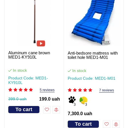
Aluminum cane brown
Anti-bedsore mattress with
MED1-KY910L
toilet hole MED1-M01
In stock
In stock
Product Code: MED1-
Product Code: MED1-M01
KY910L
5 reviews
7 reviews
399.0 uah
199.0 uah
3
3
To cart
7,300.0 uah
To cart