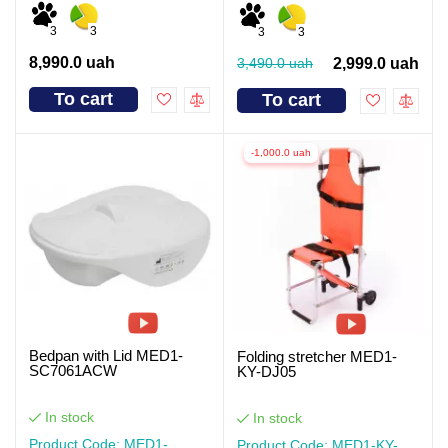
3
3
3
3
8,990.0 uah
3,490.0 uah
2,999.0 uah
To cart
To cart
-1,000.0 uah
Bedpan with Lid MED1-
Folding stretcher MED1-
SC7061ACW
KY-DJ05
In stock
In stock
Product Code: MED1-
Product Code: MED1-KY-