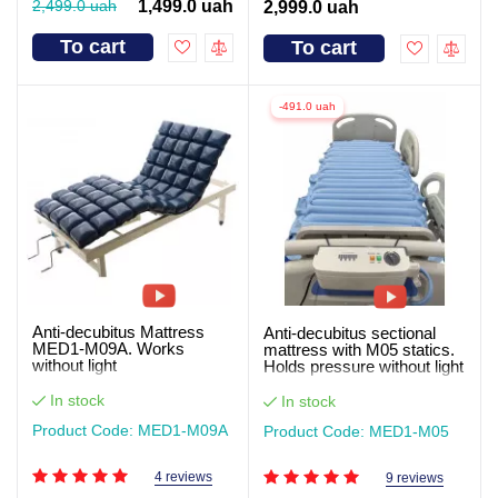
2,499.0 uah
1,499.0 uah
2,999.0 uah
To cart
To cart
-491.0 uah
Anti-decubitus Mattress
Anti-decubitus sectional
MED1-M09A. Works
mattress with M05 statics.
without light
Holds pressure without light
In stock
In stock
Product Code: MED1-M09А
Product Code: MED1-M05
4 reviews
9 reviews