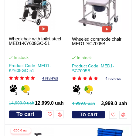
Wheelchair with toilet steel
Wheeled commode chair
MED1-KY608GC-51
MED1-SC7005B
In stock
In stock
Product Code: MED1-
Product Code: MED1-
KY608GC-51
SC7005B
4 reviews
4 reviews
3
3
3
3
14,999.0 uah
12,999.0 uah
4,999.0 uah
3,999.0 uah
To cart
To cart
-200.0 uah