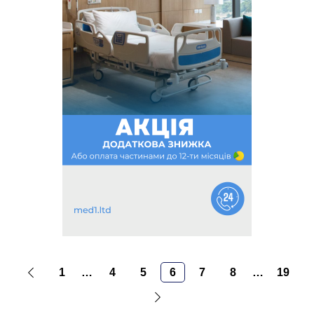
1
…
4
5
6
7
8
…
19