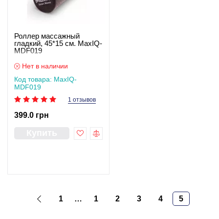
Роллер массажный
гладкий, 45*15 см. MaxIQ-
MDF019
Нет в наличии
Код товара: MaxIQ-
MDF019
1 отзывов
399.0 грн
Купить
1
…
1
2
3
4
5