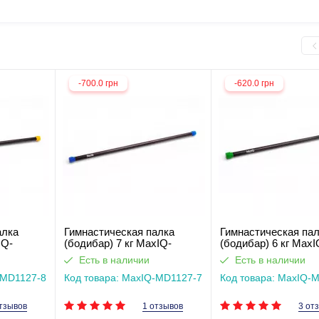
-700.0 грн
-620.0 грн
алка
Гимнастическая палка
Гимнастическая па
IQ-
(бодибар) 7 кг MaxIQ-
(бодибар) 6 кг MaxI
MD1127
MD1127
Есть в наличии
Есть в наличии
-MD1127-8
Код товара: MaxIQ-MD1127-7
Код товара: MaxIQ-
тзывов
1 отзывов
3 от