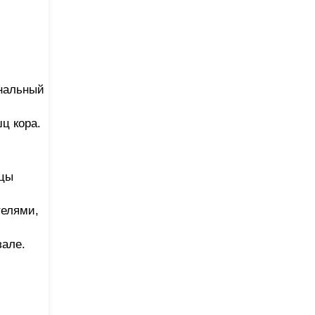
инальный
ц кора.
шцы
телями,
зале.