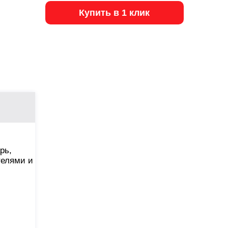
Купить в 1 клик
рь,
телями и