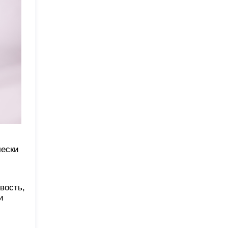
чески
вость,
и