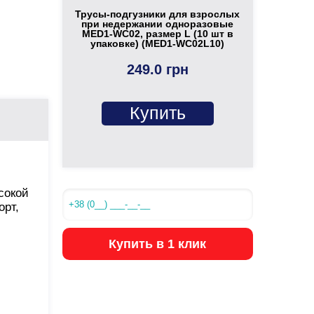
Трусы-подгузники для взрослых
при недержании одноразовые
MED1-WC02, размер L (10 шт в
упаковке) (MED1-WC02L10)
249.0 грн
Купить
сокой
рт,
Купить в 1 клик