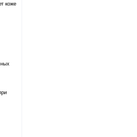
ет коже
ьных
при