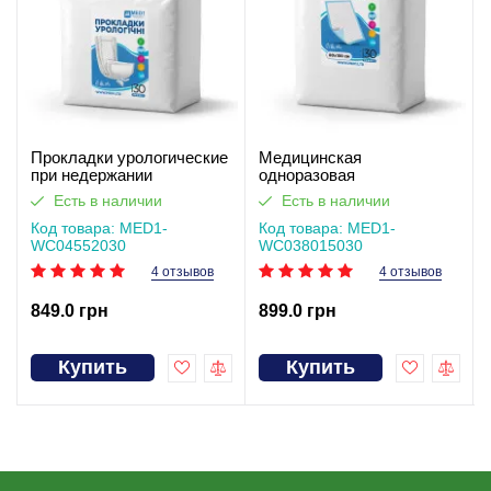
Прокладки урологические
Медицинская
при недержании
одноразовая
одноразовые MED1-
впитывающая пелёнка
Есть в наличии
Есть в наличии
WC04, размер 55×20 см
MED1-WC03, размер
(30 шт в упаковке)
Код товара: MED1-
80×150 см (30 шт в
Код товара: MED1-
WC04552030
упаковке)
WC038015030
4 отзывов
4 отзывов
849.0 грн
899.0 грн
Купить
Купить