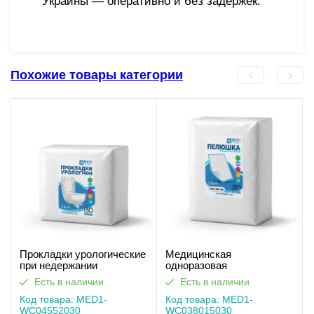
Украины — оперативно и без задержек.
Похожие товары категории
Прокладки урологические
Медицинская
при недержании
одноразовая
одноразовые MED1-
впитывающая пелёнка
Есть в наличии
Есть в наличии
WC04, размер 55×20 см
MED1-WC03, размер
(30 шт в упаковке)
Код товара: MED1-
80×150 см (30 шт в
Код товара: MED1-
WC04552030
упаковке)
WC038015030