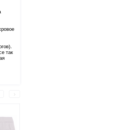
а
хровое
гов).
се так
ая