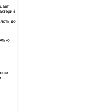
ушает
актерий
плоть до
олько
дным
о
.