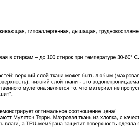
лкивающая, гипоаллергенная, дышащая, трудновоспламе
ая в стиркам – до 100 стирок при температуре 30-60° С
частей: верхний слой ткани может быть любым (махровая
поверхность), нижний слой ткани - это водонепроницаем
венного мулетона является то, что материал не пропус
ышит”.
демонстрирует оптимальное соотношение цена/
аютт Мулетон Терри. Махровая ткань из хлопка, с каче
ь влаги, а TPU-мембрана защитит поверхность одеяла 