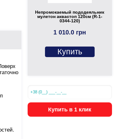
Непромокаемый пододеяльник
мулетон аквастоп 120см (R-1-
0344-120)
1 010.0 грн
Купить
Поверх
таточно
оп
Купить в 1 клик
остей.