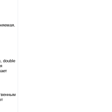
няемая.
.
, double
ая
кает
ственным
от