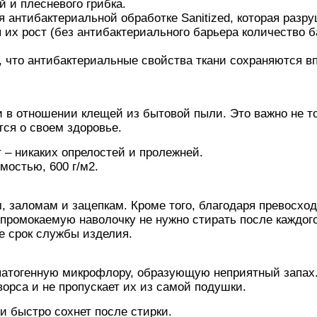
й и плесневого грибка.
я антибактериальной обработке Sanitized, которая разр
их рост (без антибактериального барьера количество б
, что антибактериальные свойства ткани сохраняются в
и в отношении клещей из бытовой пыли. Это важно не т
тся о своем здоровье.
т – никаких опрелостей и пролежней.
мостью, 600 г/м2.
, заломам и зацепкам. Кроме того, благодаря превосхо
промокаемую наволочку не нужно стирать после каждог
е срок службы изделия.
патогенную микрофлору, образующую неприятный запах
ворса и не пропускает их из самой подушки.
и быстро сохнет после стирки.