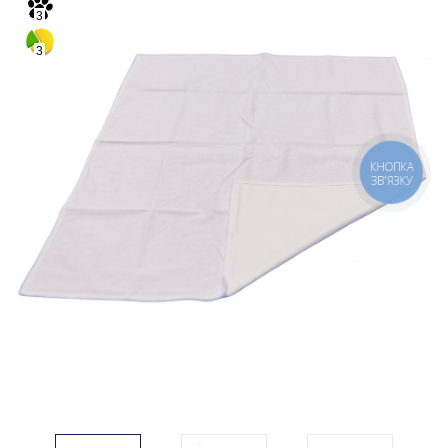
3
3
КНОПКА
ЗВ'ЯЗКУ