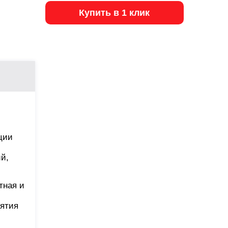
Купить в 1 клик
ции
й,
тная и
нятия