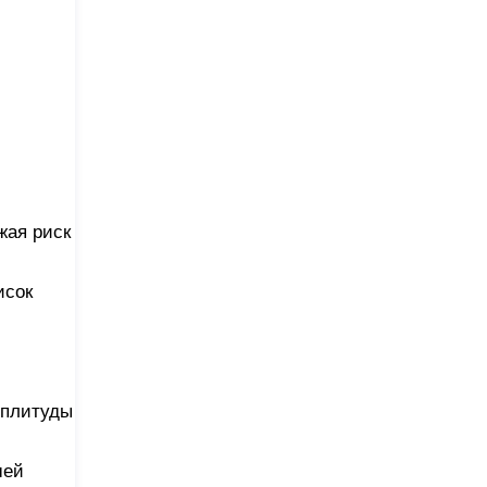
жая риск
исок
мплитуды
шей