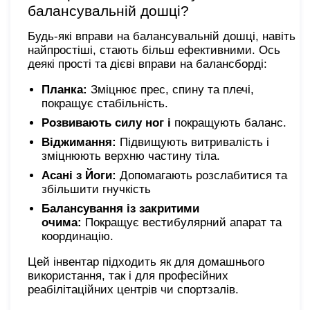
балансувальній дошці?
Будь-які вправи на балансувальній дошці, навіть
найпростіші, стають більш ефективними. Ось
деякі прості та дієві вправи на балансборді:
Планка:
Зміцнює прес, спину та плечі,
покращує стабільність.
Розвивають силу ног і
покращують баланс.
Віджимання:
Підвищують витривалість і
зміцнюють верхню частину тіла.
Асані з Йоги:
Допомагають розслабитися та
збільшити гнучкість
Балансування із закритими
очима:
Покращує вестибулярний апарат та
координацію.
Цей інвентар підходить як для домашнього
використання, так і для професійних
реабілітаційних центрів чи спортзалів.