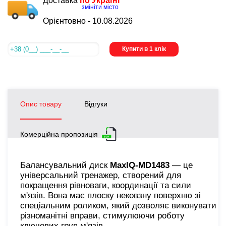
Доставка
по Україні
змініти місто
Орієнтовно -
10.08.2026
Купити в 1 клік
Опис товару
Відгуки
Комерційна пропозиція
Балансувальний диск
MaxIQ-MD1483
— це
універсальний тренажер, створений для
покращення рівноваги, координації та сили
м'язів. Вона має плоску нековзну поверхню зі
спеціальним роликом, який дозволяє виконувати
різноманітні вправи, стимулюючи роботу
ключових груп м'язів.