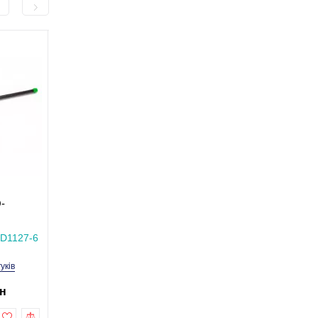
-296,0 грн
-286,0 грн
Гімнастична палиця
Гімнастична палиця
Q-
(бодібар) 5 кг MaxIQ-
(бодібар) 4 кг MaxIQ-
MD1127
MD1127
В наявності
В наявності
MD1127-6
Код товару: MaxIQ-MD1127-5
Код товару: MaxIQ-MD
гуків
1 відгуків
2 відгу
рн
799,0 грн
799,0 грн
1 095,0 грн
1 085,0 грн
Купити
Купити