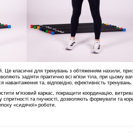
й. Це класичні для тренувань з обтяженням нахили, прис
озволяють задіяти практично всі м'язи тіла, при цьому ва
ся навантаження та, відповідно, ефективність тренувань.
стити м'язовий каркас, покращити координацію, витрива
у спритності та гнучкості, дозволяють формувати та кор
епоху «сидячої» роботи.