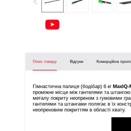
Опис товару
Відгуки
Комерційна пропо
Гімнастична палиця (бодібар) 6 кг
MaxIQ-
проміжне місце між гантелями та штанго
металу покриту неопреном з гумовими гра
гантелями та штангами полягає в їх констр
неопреновим покриттям в області хвату.