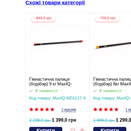
Схожі товари категорії
-840,0 грн
-700,0 грн
Гімнастична палиця
Гімнастична пали
(бодібар) 9 кг MaxIQ-
(бодібар) 8кг MaxI
MD1127
MD1127
В наявності
В наявності
Код товару: MaxIQ-MD1127-9
Код товару: MaxIQ
2 відгуків
1 в
1 399,0 грн
1 299,
2 239,0 грн
1 999,0 грн
Купити
Купити