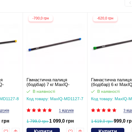
-700,0 грн
-620,0 грн
ця
Гімнастична палиця
Гімнастична палиця
Q-
(бодібар) 7 кг MaxIQ-
(бодібар) 6 кг MaxI
MD1127
MD1127
В наявності
В наявності
-MD1127-8
Код товару: MaxIQ-MD1127-7
Код товару: MaxIQ-
ідгуків
1 відгуків
3 від
0 грн
1 099,0 грн
999,0 г
1 799,0 грн
1 619,0 грн
Купити
Купити