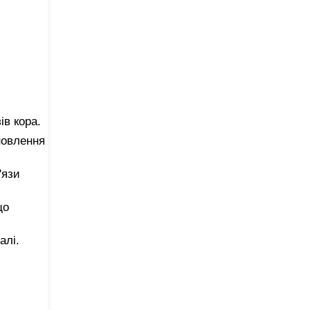
ів кора.
новлення
'язи
що
алі.