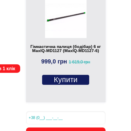
Гімнастична палиця (бодібар) 6 кг
MaxIQ-MD1127 (MaxIQ-MD1127-6)
999,0 грн
1 619,0 грн
 1 клік
Купити