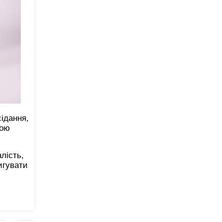
ідання,
гою
лість,
игувати