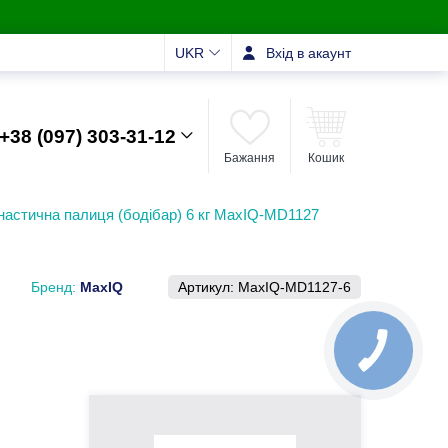
UKR
Вхід в акаунт
+38 (097) 303-31-12
Бажання
Кошик
настична палиця (бодібар) 6 кг MaxIQ-MD1127
Бренд:
MaxIQ
Артикул:
MaxIQ-MD1127-6