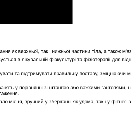
ня як верхньої, так і нижньої частини тіла, а також м'яз
ється в лікувальній фізкультурі та фізіотерапії для від
вати та підтримувати правильну поставу, зміцнюючи м
анять у порівнянні зі штангою або важкими гантелями, 
таження.
о місця, зручний у зберіганні як удома, так і у фітнес-з