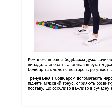
Комплекс вправ із бодібаром дуже велики
випади, станова тяга, згинання рук, які д
бодібар та кількістю повторень регулюєть
Тренування з бодібаром допомагають наро
підняти м'язовий тонус, сприяють розвитк
поставу, що особливо важливо в сучасну 