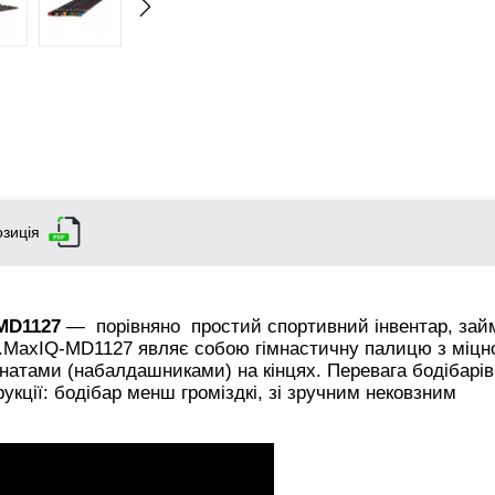
зиція
MD1127
— порівняно простий спортивний інвентар, зай
ю.MaxIQ-MD1127 являє собою гімнастичну палицю з міцн
натами (набалдашниками) на кінцях. Перевага бодібарів
укції: бодібар менш громіздкі, зі зручним нековзним