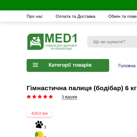
Про нас
Оплата та Доставка
Обмін та пов
Категорії товарів
Головна
Гімнастична палиця (бодібар) 6 к
3 відгуків
-620,0 грн
3