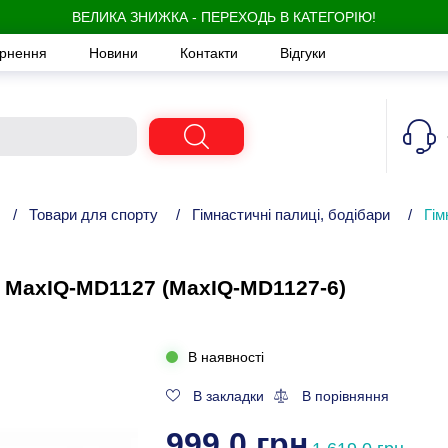
ВЕЛИКА ЗНИЖКА - ПЕРЕХОДЬ В КАТЕГОРІЮ!
ернення
Новини
Контакти
Відгуки
/
Товари для спорту
/
Гімнастичні палиці, бодібари
/
Гім
г MaxIQ-MD1127 (MaxIQ-MD1127-6)
В наявності
В закладки
В порівняння
999,0 грн