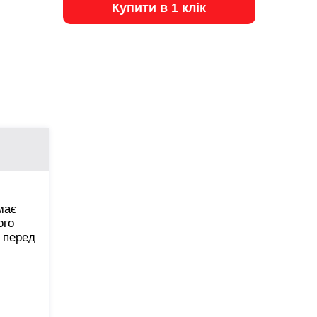
Купити в 1 клік
має
ого
 перед