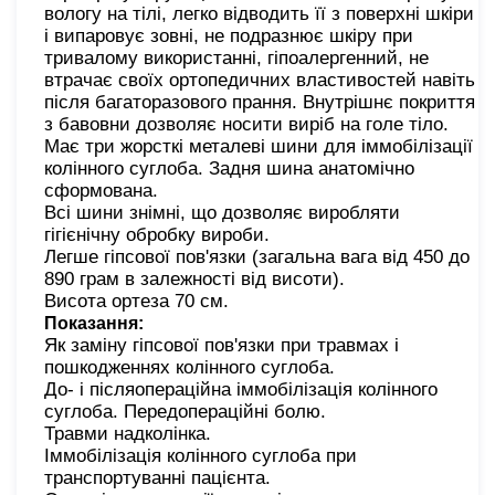
вологу на тілі, легко відводить її з поверхні шкіри
і випаровує зовні, не подразнює шкіру при
тривалому використанні, гіпоалергенний, не
втрачає своїх ортопедичних властивостей навіть
після багаторазового прання. Внутрішнє покриття
з бавовни дозволяє носити виріб на голе тіло.
Має три жорсткі металеві шини для іммобілізації
колінного суглоба. Задня шина анатомічно
сформована.
Всі шини знімні, що дозволяє виробляти
гігієнічну обробку вироби.
Легше гіпсової пов'язки (загальна вага від 450 до
890 грам в залежності від висоти).
Висота ортеза 70 см.
Показання:
Як заміну гіпсової пов'язки при травмах і
пошкодженнях колінного суглоба.
До- і післяопераційна іммобілізація колінного
суглоба. Передопераційні болю.
Травми надколінка.
Іммобілізація колінного суглоба при
транспортуванні пацієнта.