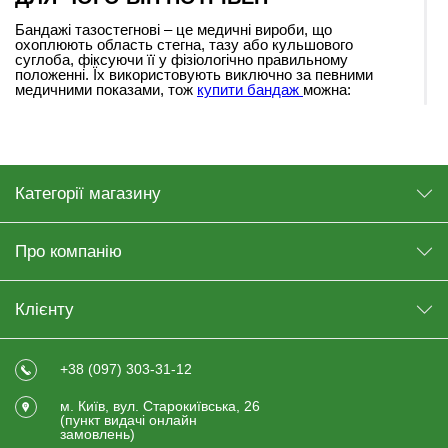
Бандажі тазостегнові – це медичні вироби, що
охоплюють область стегна, тазу або кульшового
суглоба, фіксуючи її у фізіологічно правильному
положенні. Їх використовують виключно за певними
медичними показами, тож
купити бандаж
можна:
після операцій на тазостегновому суглобі
(зокрема ендопротезування);
при вивихах, підвивихах та переломах;
Категорії магазину
при артрозах, артритах, бурситах;
у період реабілітації після травм;
для запобігання травмам при фізичних
Про компанію
навантаженнях.
На сайті інтернет-магазину медтехніки завжди великий
Клієнту
вибір бандажів на різні частині тіла та під різні запити.
Ви знайдете все, що потрібно для періоду реабілітації
після травм та операцій.
+38 (097) 303-31-12
ВИДИ ТА ФУНКЦІЇ ТАЗОСТЕГНОВОГО
м. Київ, вул. Старокиївська, 26
БАНДАЖУ
(пункт видачi онлайн
замовлень)
Перед тим, як купити бандаж на тазостегновий суглоб