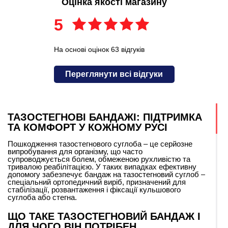
Оцінка якості магазину
5
На основі оцінок 63 відгуків
Переглянути всі відгуки
ТАЗОСТЕГНОВІ БАНДАЖІ: ПІДТРИМКА
ТА КОМФОРТ У КОЖНОМУ РУСІ
Пошкодження тазостегнового суглоба – це серйозне
випробування для організму, що часто
супроводжується болем, обмеженою рухливістю та
тривалою реабілітацією. У таких випадках ефективну
допомогу забезпечує бандаж на тазостегновий суглоб –
спеціальний ортопедичний виріб, призначений для
стабілізації, розвантаження і фіксації кульшового
суглоба або стегна.
ЩО ТАКЕ ТАЗОСТЕГНОВИЙ БАНДАЖ І
ДЛЯ ЧОГО ВІН ПОТРІБЕН