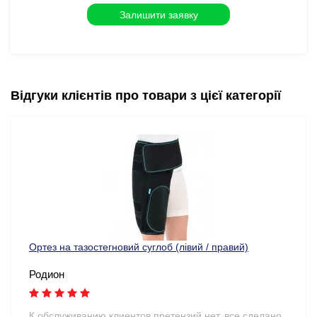
Відгуки клієнтів про товари з цієї категорії
Ортез на тазостегновий суглоб (лівий / правий)
Родион
К обслуживанию клиентов претензий нет, все сделано