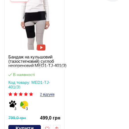
Бандаж на кульшовий
(тазостегновий) суглоб
неопреновий MED1‑TJ‑401(3)
– універсальний
двосторонній
В наявності
Код товару: MED1-TJ-
401(3)
2 відгуків
3
3
799,0 грн
499,0 грн
Купити