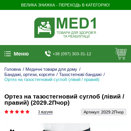
ВЕЛИКА ЗНИЖКА - ПЕРЕХОДЬ В КАТЕГОРІЮ!
Меню
+38 (097) 303-31-12
Головна
/
Медичні товари для дому
/
Бандажі, ортези, корсети
/
Тазостегнові бандажі
/
Ортез на тазостегновий суглоб (лівий / правий)
Ортез на тазостегновий суглоб (лівий /
правий) (2029.2Пчор)
Артикул:
2029.2Пчор
3 відгуків