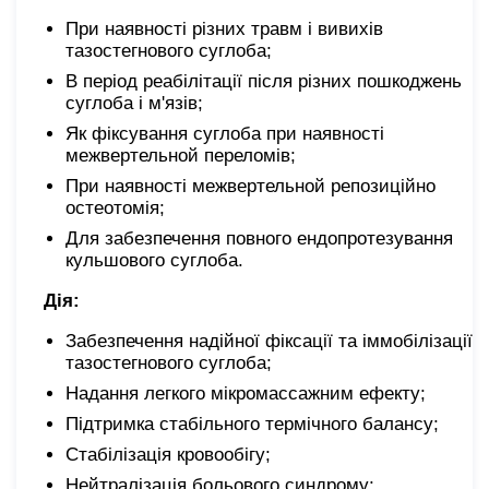
При наявності різних травм і вивихів
тазостегнового суглоба;
В період реабілітації після різних пошкоджень
суглоба і м'язів;
Як фіксування суглоба при наявності
межвертельной переломів;
При наявності межвертельной репозиційно
остеотомія;
Для забезпечення повного ендопротезування
кульшового суглоба.
Дія:
Забезпечення надійної фіксації та іммобілізації
тазостегнового суглоба;
Надання легкого мікромассажним ефекту;
Підтримка стабільного термічного балансу;
Стабілізація кровообігу;
Нейтралізація больового синдрому;