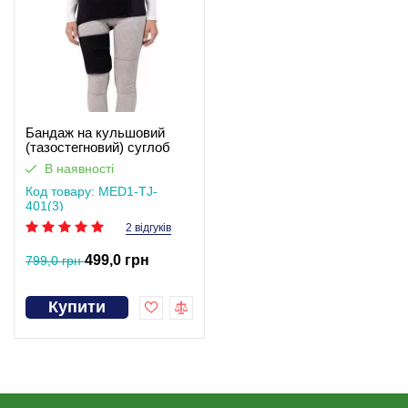
Бандаж на кульшовий
(тазостегновий) суглоб
неопреновий MED1‑TJ‑401(3)
В наявності
– універсальний
двосторонній
Код товару: MED1-TJ-
401(3)
2 відгуків
499,0 грн
799,0 грн
Купити