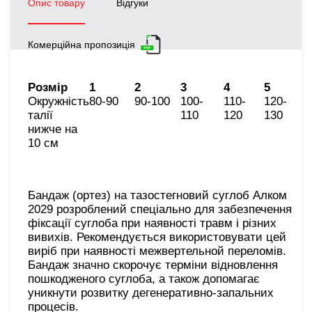
Опис товару
Відгуки
Комерційна пропозиція
Розмір
1
2
3
4
5
Окружність
80-90
90-100
100-
110-
120-
талії
110
120
130
нижче на
10 см
Бандаж (ортез) на тазостегновий суглоб Алком
2029 розроблений спеціально для забезпечення
фіксації суглоба при наявності травм і різних
вивихів. Рекомендується використовувати цей
виріб при наявності межвертельной переломів.
Бандаж значно скорочує терміни відновлення
пошкодженого суглоба, а також допомагає
уникнути розвитку дегенеративно-запальних
процесів.