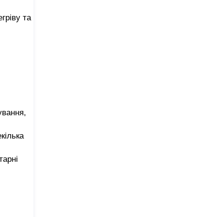
гріву та
ування,
кілька
тарні