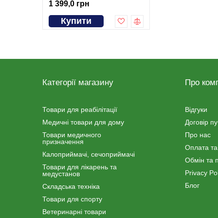
1 399,0 грн
Купити
Категорії магазину
Про ком
Товари для реабілітації
Відгуки
Медичні товари для дому
Договір п
Товари медичного
Про нас
призначення
Оплата та
Калоприймачі, сечоприймачі
Обмін та 
Товари для лікарень та
Privacy Pol
медустанов
Блог
Складська техніка
Товари для спорту
Ветеринарні товари