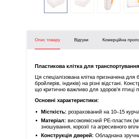
Опис товару
Відгуки
Комерційна пропо
Пластикова клітка для транспортування 
Ця спеціалізована клітка призначена для б
бройлерів, індиків) на різні відстані. Конс
що критично важливо для здоров'я птиці п
Основні характеристики:
Місткість:
розрахований на 10–15 курча
Матеріал:
високоякісний
PE-пластик (мі
зношування, корозії та агресивного вп
Конструкція дверей:
Обладнана зручни