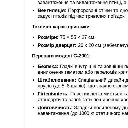
завантаження та вивантаження птиці, а 
Вентиляція:
Перфоровані стінки та дно 
задусі птахів під час тривалих поїздок.
Технічні характеристики:
Розміри:
75 × 55 × 27 см.
Розмір дверцят:
26 х 20 см (забезпечу
Переваги моделі G-2001:
Безпека:
Гладкі внутрішні та зовнішні 
виникнення гематом або переломів крил
Штабелювання:
Спеціальний дизайн до
ярусів (до 5–8 шарів), що значно економ
Гігієнічність:
Пластик легко миється та
стандарти та запобігати поширенню хв
Довговічність:
Завдяки посиленому дну 
навантаження (до 1000 кг статичного н