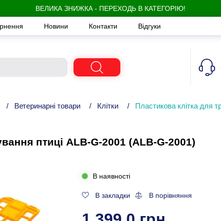
ВЕЛИКА ЗНИЖКА - ПЕРЕХОДЬ В КАТЕГОРІЮ!
ернення
Новини
Контакти
Відгуки
/
Ветеринарні товари
/
Клітки
/
Пластикова клітка для т
ування птиці ALB-G-2001 (ALB-G-2001)
В наявності
В закладки
В порівняння
1 399,0 грн