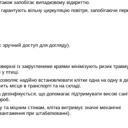
також запобігає випадковому відкриттю.
гарантують вільну циркуляцію повітря, запобігаючи пере
є зручний доступ для догляду).
поверхні із закругленими краями мінімізують ризик травм
 у птиці.
зволяє надійно встановлювати клітки одна на одну в де
ить місце в транспорті та на складі.
 дезінфікується, що допомагає підтримувати високі сані
ороб.
та міцним стінкам, клітка витримує значні механічні
авантаження при штабелюванні).