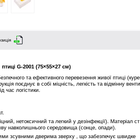
зиція
птиці G-2001 (75×55×27 см)
езпечного та ефективного перевезення живої птиці (курей
трукція поєднує в собі міцність, легкість та відмінну вент
ід час логістики.
т.
цний, нетоксичний та легкий у дезінфекції). Матеріал ст
ливу навколишнього середовища (сонце, опади).
ми зсувними дверима зверху , що забезпечує швидке