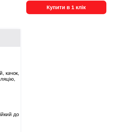
Купити в 1 клік
, качок,
иляцію,
ійкий до