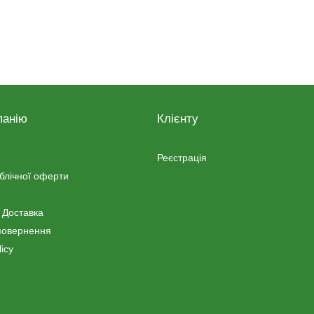
панію
Клієнту
Реєстрація
ублічної оферти
 Доставка
повернення
icy