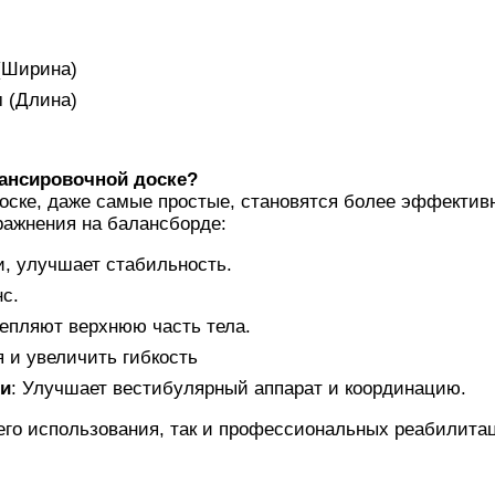
 (Ширина)
м (Длина)
лансировочной доске?
оске, даже самые простые, становятся более эффектив
ражнения на балансборде:
чи, улучшает стабильность.
с.
епляют верхнюю часть тела.
 и увеличить гибкость
ми
: Улучшает вестибулярный аппарат и координацию.
его использования, так и профессиональных реабилита