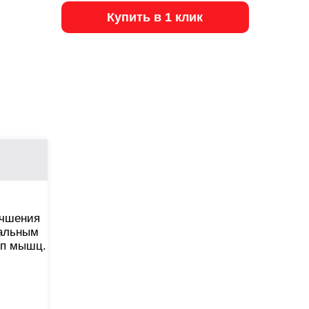
Купить в 1 клик
учшения
иальным
пп мышц.