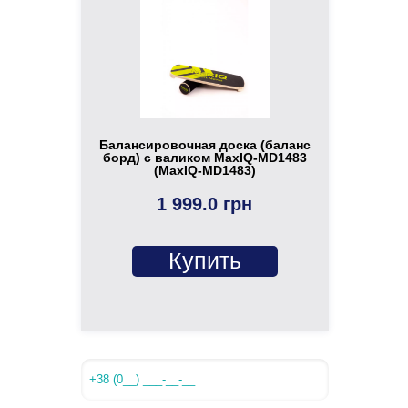
Балансировочная доска (баланс
борд) с валиком MaxIQ-MD1483
(MaxIQ-MD1483)
1 999.0 грн
Купить