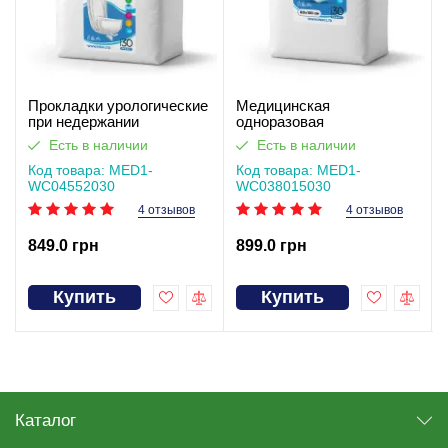
Прокладки урологические
Медицинская
при недержании
одноразовая
одноразовые MED1-
впитывающая пелёнка
Есть в наличии
Есть в наличии
WC04, размер 55×20 см
MED1-WC03, размер
(30 шт в упаковке)
Код товара: MED1-
80×150 см (30 шт в
Код товара: MED1-
WC04552030
упаковке)
WC038015030
4 отзывов
4 отзывов
849.0 грн
899.0 грн
Купить
Купить
Каталог