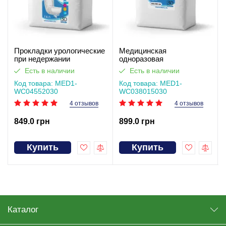
Прокладки урологические
Медицинская
при недержании
одноразовая
одноразовые MED1-
впитывающая пелёнка
Есть в наличии
Есть в наличии
WC04, размер 55×20 см
MED1-WC03, размер
(30 шт в упаковке)
Код товара: MED1-
80×150 см (30 шт в
Код товара: MED1-
WC04552030
упаковке)
WC038015030
4 отзывов
4 отзывов
849.0 грн
899.0 грн
Купить
Купить
Каталог