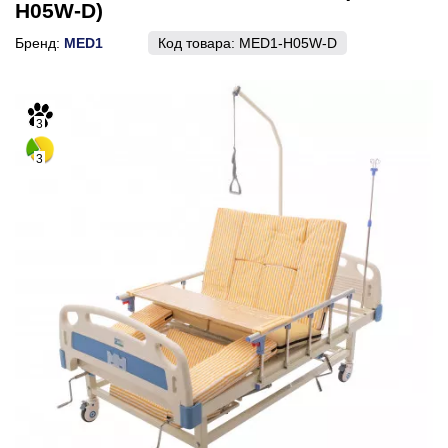
H05W-D)
Бренд:
MED1
Код товара:
MED1-H05W-D
3
3