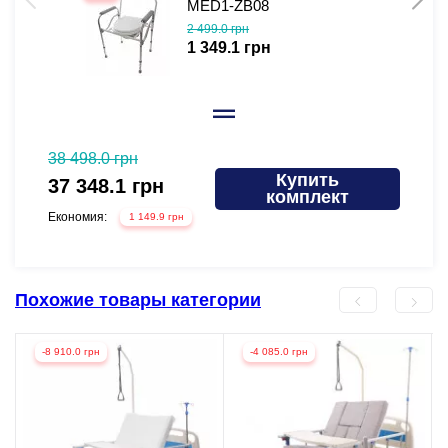
MED1-ZB08
2 499.0 грн
1 349.1 грн
38 498.0 грн
38 498
Купить
37 348.1 грн
37 9
комплект
Економия:
Економи
1 149.9 грн
Похожие товары категории
-8 910.0 грн
-4 085.0 грн