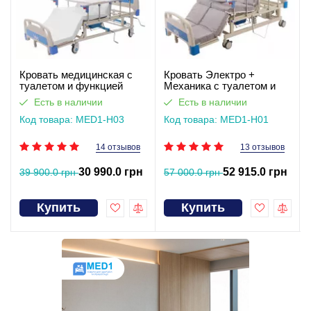
Кровать медицинская с
Кровать Электро +
туалетом и функцией
Механика с туалетом и
бокового переворота для
функцией бокового
Есть в наличии
Есть в наличии
тяжелобольных
переворота для
(видеообзор)
Код товара: MED1-H03
тяжелобольных. Работает
Код товара: MED1-H01
без света
14 отзывов
13 отзывов
30 990.0 грн
52 915.0 грн
39 900.0 грн
57 000.0 грн
Купить
Купить