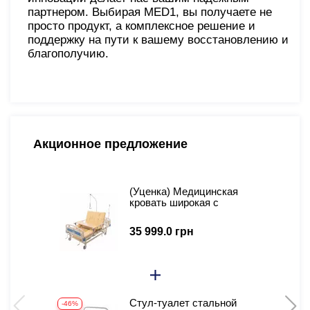
партнером. Выбирая MED1, вы получаете не
просто продукт, а комплексное решение и
поддержку на пути к вашему восстановлению и
благополучию.
Акционное предложение
(Уценка) Медицинская
-
кровать широкая с
туалетом и функцией
бокового переворота для
35 999.0 грн
тяжелобольных MED1-
H05W-D
Стул-туалет стальной
-46%