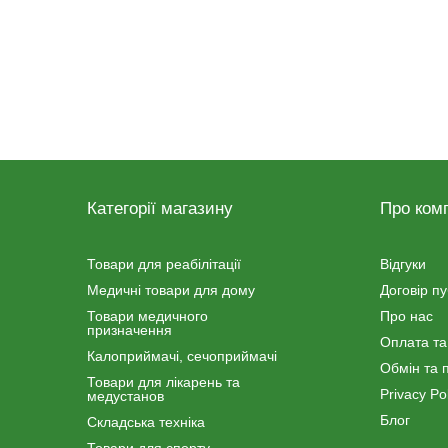
Категорії магазину
Про ком
Товари для реабілітації
Відгуки
Медичні товари для дому
Договір п
Товари медичного
Про нас
призначення
Оплата та
Калоприймачі, сечоприймачі
Обмін та 
Товари для лікарень та
Privacy Pol
медустанов
Блог
Складська техніка