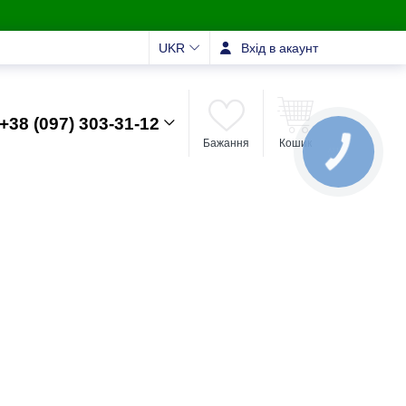
UKR
Вхід в акаунт
+38 (097) 303-31-12
Бажання
Кошик
КНОПКА
ЗВ'ЯЗКУ