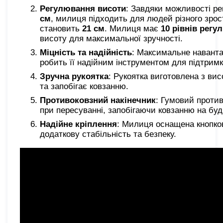
Регулювання висоти
: Завдяки можливості ре
см
, милиця підходить для людей різного зрос
становить
21 см
. Милиця має
10 рівнів регу
висоту для максимальної зручності.
Міцність та надійність
: Максимальне навант
робить її надійним інструментом для підтримк
Зручна рукоятка
: Рукоятка виготовлена з ви
та запобігає ковзанню.
Противоковзний накінечник
: Гумовий против
при пересуванні, запобігаючи ковзанню на будь
Надійне кріплення
: Милиця оснащена кнопко
додаткову стабільність та безпеку.