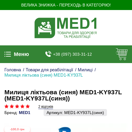
ВЕЛИКА ЗНИЖКА - ПЕРЕХОДЬ В КАТЕГОРІЮ!
Меню
+38 (097) 303-31-12
Головна
/
Товари для реабілітації
/
Милиці
/
Милиця ліктьова (синя) MED1-KY937L
Милиця ліктьова (синя) MED1-KY937L
(MED1-KY937L(синя))
2 відгуків
Бренд:
MED1
Артикул:
MED1-KY937L(синя)
-100,0 грн