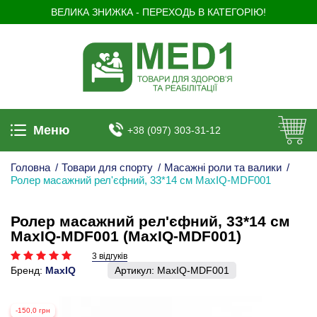
ВЕЛИКА ЗНИЖКА - ПЕРЕХОДЬ В КАТЕГОРІЮ!
Меню
+38 (097) 303-31-12
Головна
/
Товари для спорту
/
Масажні роли та валики
/
Ролер масажний рел'єфний, 33*14 см MaxIQ-MDF001
Ролер масажний рел'єфний, 33*14 см
MaxIQ-MDF001 (MaxIQ-MDF001)
3 відгуків
Бренд:
MaxIQ
Артикул:
MaxIQ-MDF001
-150,0 грн