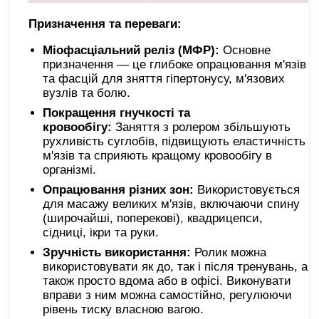
Призначення та переваги:
Міофасціальний реліз (МФР):
Основне
призначення — це глибоке опрацювання м'язів
та фасцій для зняття гіпертонусу, м'язових
вузлів та болю.
Покращення гнучкості та
кровообігу:
Заняття з ролером збільшують
рухливість суглобів, підвищують еластичність
м'язів та сприяють кращому кровообігу в
організмі.
Опрацювання різних зон:
Використовується
для масажу великих м'язів, включаючи спину
(широчайші, поперекові), квадрицепси,
сідниці, ікри та руки.
Зручність використання:
Ролик можна
використовувати як до, так і після тренувань, а
також просто вдома або в офісі. Виконувати
вправи з ним можна самостійно, регулюючи
рівень тиску власною вагою.