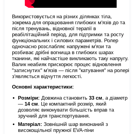
Використовується на різних ділянках тіла,
зокрема для опрацювання глибоких м'язів до та
після тренувань, відновної терапії в
реабілітаційний період, для підтримки та росту
функціональних і силових параметрів. Ролер
одночасно розслабляє напружені м'язи та
розбиває дрібні вогнища в глибоких шарах
тканини, які найчастіше викликають таку напругу.
Валик неабияк прискорює процес відновлення
"затиснутих" м'язів — після "катування" на ролері
з'являється відчуття легкості.
Основні характеристики:
Розміри:
Довжина становить
33 см
, а діаметр
—
14 см
. Це компактний розмір, який
дозволяє виконувати більшість вправ та
зручний для транспортування.
Матеріал:
Зовнішній шар виконаний з
високощільної пружної EVA-піни