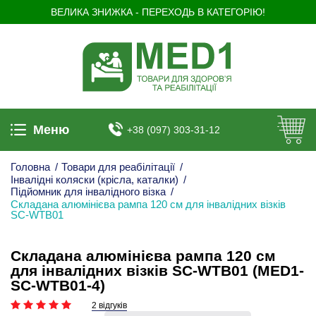
ВЕЛИКА ЗНИЖКА - ПЕРЕХОДЬ В КАТЕГОРІЮ!
Меню
+38 (097) 303-31-12
Головна
/
Товари для реабілітації
/
Інвалідні коляски (крісла, каталки)
/
Підйомник для інвалідного візка
/
Складана алюмінієва рампа 120 см для інвалідних візків
SC-WTB01
Складана алюмінієва рампа 120 см
для інвалідних візків SC-WTB01 (MED1-
SC-WTB01-4)
2 відгуків