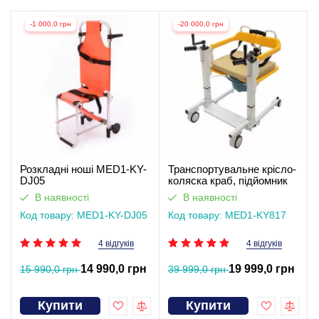
-1 000,0 грн
-20 000,0 грн
Розкладні ноші MED1-KY-
Транспортувальне крісло-
DJ05
коляска краб, підйомник
для інвалідів з
В наявності
В наявності
регулюванням висоти
Код товару: MED1-KY-DJ05
MED1-KY817
Код товару: MED1-KY817
4 відгуків
4 відгуків
14 990,0 грн
19 999,0 грн
15 990,0 грн
39 999,0 грн
Купити
Купити