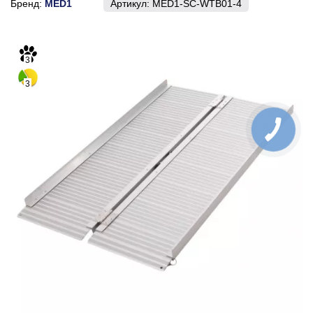
Бренд:
MED1
Артикул:
MED1-SC-WTB01-4
3
3