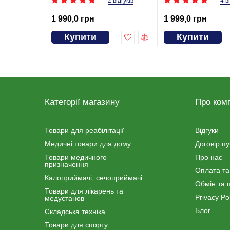
2 відгуків
4 в
1 990,0 грн
1 999,0 грн
Купити
Купити
Категорії магазину
Про ком
Товари для реабілітації
Відгуки
Медичні товари для дому
Договір п
Товари медичного
Про нас
призначення
Оплата та
Калоприймачі, сечоприймачі
Обмін та 
Товари для лікарень та
Privacy Pol
медустанов
Блог
Складська техніка
Товари для спорту