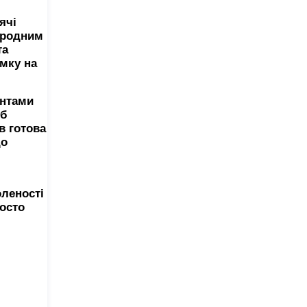
ячі
народним
та
мку на
єнтами
об
в готова
до
ю
оленості
осто