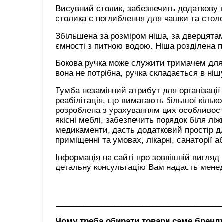
Висувний столик, забезпечить додаткову 
столика є поглиблення для чашки та стол
Збільшена за розміром ніша, за дверцятами
ємності з питною водою. Ніша розділена 
Бокова ручка може служити тримачем для
вона не потрібна, ручка складається в ніш
Тумба незамінний атрибут для організації
реабілітація, що вимагають більшої кільк
розроблена з урахуванням цих особливосте
якісні меблі, забезпечить порядок біля ліж
медикаменти, дасть додатковий простір д
приміщенні та умовах, лікарні, санаторії а
Інформація на сайті про зовнішній вигляд
детальну консультацію Вам надасть менед
________________________________________________
Чому треба обирати товари саме брен