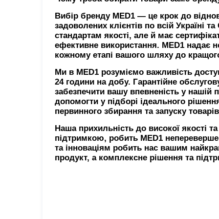
Вибір бренду MED1 — це крок до віднов
задоволених клієнтів по всій Україні т
стандартам якості, але й має сертифікат
ефективне використання. MED1 надає не
кожному етапі вашого шляху до кращог
Ми в MED1 розуміємо важливість доступн
24 години на добу. Гарантійне обслуго
забезпечити вашу впевненість у нашій 
допомогти у підборі ідеального рішенн
первинного збирання та запуску товарів
Наша прихильність до високої якості т
підтримкою, робить MED1 неперевершен
та інноваціям робить нас вашим найкр
продукт, а комплексне рішення та підт