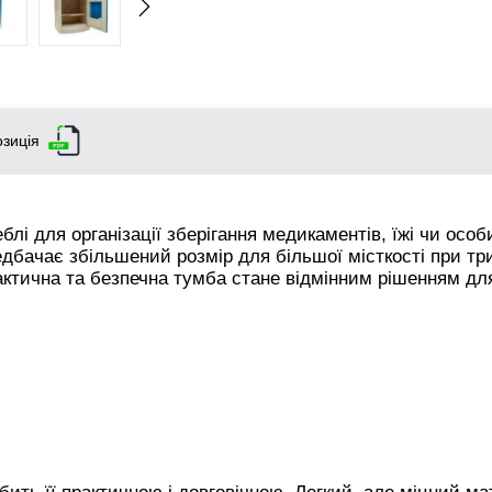
зиція
блі для організації зберігання медикаментів, їжі чи осо
редбачає збільшений розмір для більшої місткості при т
актична та безпечна тумба стане відмінним рішенням дл