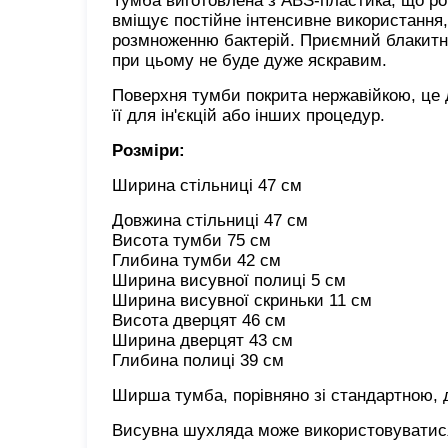
Тумба виготовлена з ABS-пластика, що роб
вміщує постійне інтенсивне використання,
розмноженню бактерій. Приємний блакитний
при цьому не буде дуже яскравим.
Поверхня тумби покрита нержавійкою, це 
її для ін'єкцій або інших процедур.
Розміри:
Ширина стільниці 47 см
Довжина стільниці 47 см
Висота тумби 75 см
Глибина тумби 42 см
Ширина висувної полиці 5 см
Ширина висувної скриньки 11 см
Висота дверцят 46 см
Ширина дверцят 43 см
Глибина полиці 39 см
Ширша тумба, порівняно зі стандартною, 
Висувна шухляда може використовуватися