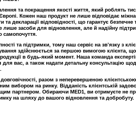
лення та покращення якості життя, який роблять тис
а Європі. Кожен наш продукт не лише відповідає між
и та декларації відповідності, що гарантує безпечне 
 лише засоби для відновлення, але й надійну підтри
о самопочуття.
ості та підтримки, тому наш сервіс на зв’язку з клі
вування здійснюється за першою вимогою клієнта, щ
продукції в будь-який момент. Наша команда експерті
я для вас, а також надати детальну консультацію що
.
а довговічності, разом з неперевершеною клієнтсько
им вибором на ринку. Відданість клієнтській задов
ащим партнером. Обираючи MED1, ви отримуєте не пр
римку на шляху до вашого відновлення та добробуту.