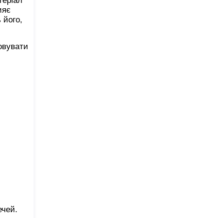
теріал
ияє
 його,
овувати
ечей.