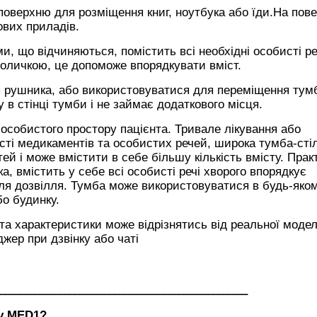
поверхню для розміщення книг, ноутбука або їди.На пове
ових приладів.
, що відчиняються, помістить всі необхідні особисті реч
поличкою, це допоможе впорядкувати вміст.
 рушника, або використовуватися для переміщення тум
у в стінці тумби і не займає додаткового місця.
 особистого простору пацієнта. Тривале лікування або
ості медикаментів та особистих речей, широка тумба-сті
й і може вмістити в себе більшу кількість вмісту. Практ
ка, вмістить у себе всі особисті речі хворого впорядкує
ля дозвілля. Тумба може використовуватися в будь-яко
бо будинку.
 та характеристики може відрізнятись від реальної модел
жер при дзвінку або чаті
__________________________________________________
ду
MED1?