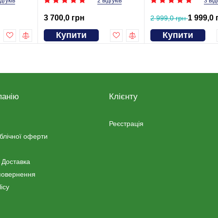
ідгуків
2 відгуків
3 від
3 700,0 грн
1 999,0 
2 999,0 грн
Купити
Купити
панію
Клієнту
Реєстрація
ублічної оферти
 Доставка
повернення
icy