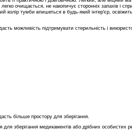
ить її практичною і довговічною. Легкий, але міцний ма
 легко очищається, не накопичує сторонніх запахів і спр
 колір тумби впишеться в будь-який інтер'єр, освіжить
дасть можливість підтримувати стерильність і використ
дасть більше простору для зберігання.
 для зберігання медикаментів або дрібних особистих р