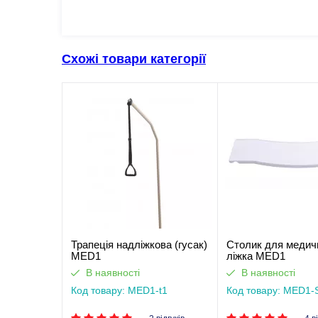
Схожі товари категорії
Трапеція надліжкова (гусак)
Столик для медич
MED1
ліжка MED1
В наявності
В наявності
Код товару: MED1-t1
Код товару: MED1-