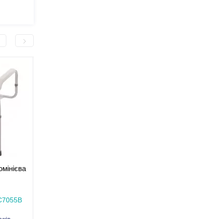
-2 000,0 грн
-2 000,0 грн
мінієва
Стіл-тумба MED1
Стіл-тумба MED1 бл
блакитний (стандартний)
(широка)
етом
В наявності
В наявності
C7055B
Код товару: MED1-TU-02
Код товару: MED1-TU