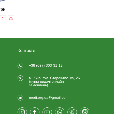
гуків
4 відгуків
3 відгу
грн
4 499,0 грн
4 999,0 г
6 499,0 грн
6 999,0 грн
Купити
Купити
Контакти
+38 (097) 303-31-12
м. Київ, вул. Старокиївська, 26
(пункт видачi онлайн
замовлень)
medi.org.ua@gmail.com