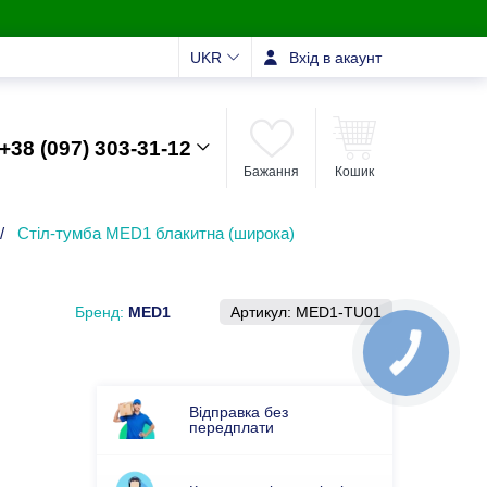
UKR
Вхід в акаунт
+38 (097) 303-31-12
Бажання
Кошик
/
Стіл-тумба MED1 блакитна (широка)
Бренд:
MED1
Артикул:
MED1-TU01
Відправка без
передплати