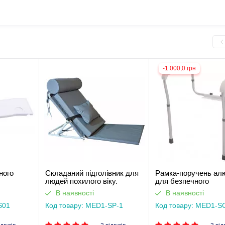
-1 000,0 грн
ного
Складаний підголівник для
Рамка-поручень алю
людей похилого віку.
для безпечного
Аналог двосекційного ліжка
користування туал
В наявності
В наявності
MED1-SC7055B
S01
Код товару: MED1-SP-1
Код товару: MED1-S