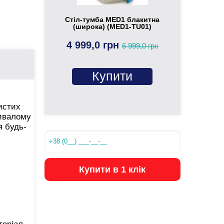
Стіл-тумба MED1 блакитна
(широка) (MED1-TU01)
4 999,0 грн
6 999,0 грн
Купити
бистих
ривалому
я будь-
Купити в 1 клік