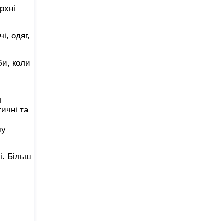
рхні
і, одяг,
би, коли
л
ичні та
му
і. Більш