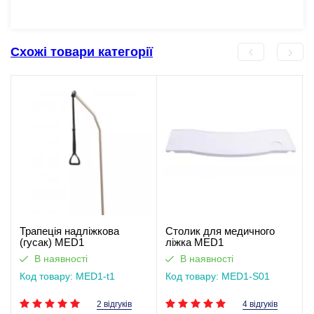
Схожі товари категорії
Трапеція надліжкова
Столик для медичного
(гусак) MED1
ліжка MED1
В наявності
В наявності
Код товару: MED1-t1
Код товару: MED1-S01
2 відгуків
4 відгуків