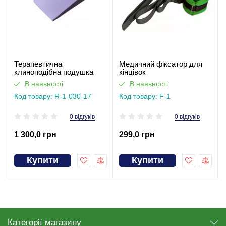
Терапевтична
Медичний фіксатор для
клиноподібна подушка
кінцівок
рефлюкс при печії 17 см
В наявності
В наявності
Код товару: R-1-030-17
Код товару: F-1
0 відгуків
0 відгуків
1 300,0 грн
299,0 грн
Купити
Купити
Категорії магазину