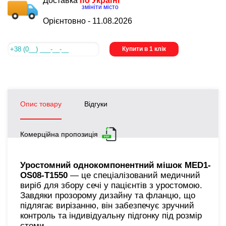
Доставка
по Україні
змініти місто
Орієнтовно -
11.08.2026
Купити в 1 клік
Опис товару
Відгуки
Комерційна пропозиція
Уростомний однокомпонентний мішок MED1-
OS08-T1550
— це спеціалізований медичний
виріб для збору сечі у пацієнтів з уростомою.
Завдяки прозорому дизайну та фланцю, що
підлягає вирізанню, він забезпечує зручний
контроль та індивідуальну підгонку під розмір
стоми.