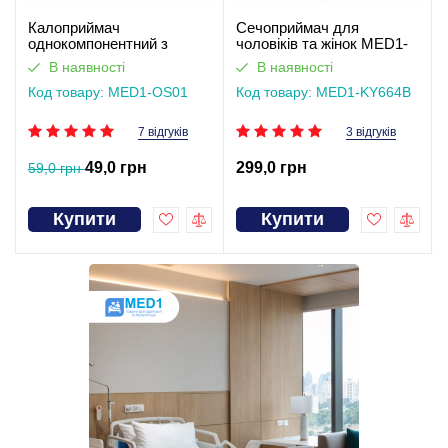
Калоприймач
Сечоприймач для
однокомпонентний з
чоловіків та жінок MED1-
фільтром, закритого типу
KY664B
В наявності
В наявності
Med1
Код товару: MED1-OS01
Код товару: MED1-KY664B
7 відгуків
3 відгуків
49,0 грн
299,0 грн
59,0 грн
Купити
Купити