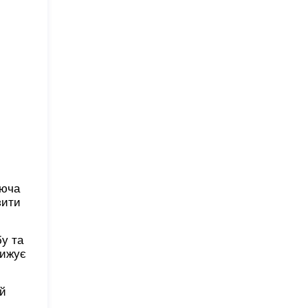
еюча
зити
у та
нижує
ий