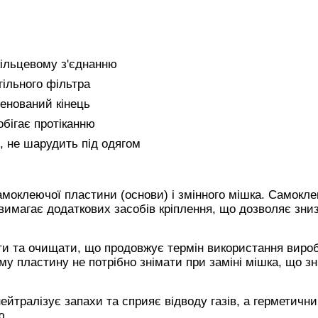
кільцевому з'єднанню
гільного фільтра
енований кінець
бігає протіканню
 не шарудить під одягом
моклеючої пластини (основи) і змінного мішка. Самокл
е вимагає додаткових засобів кріплення, що дозволяє зни
и та очищати, що продовжує термін використання вироб
у пластину не потрібно знімати при заміні мішка, що з
йтралізує запахи та сприяє відводу газів, а герметичн
ю.