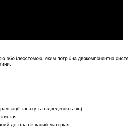
ою або ілеостомою, яким потрібна двокомпонентна сист
тини.
алізації запаху та відведення газів)
атискач
мний до тіла нетканий матеріал