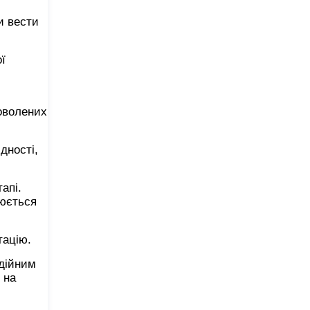
и вести
ї
доволених
дності,
апі.
нюється
тацію.
адійним
 на