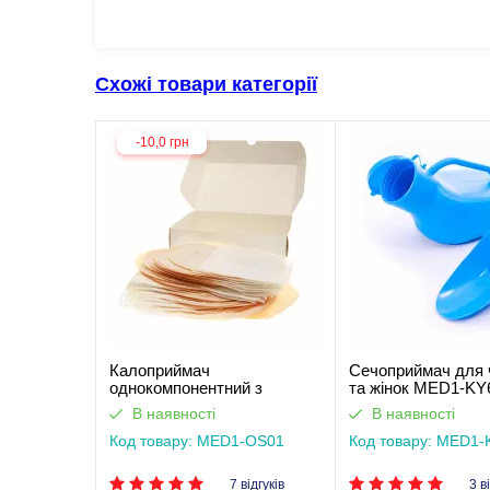
Схожі товари категорії
-10,0 грн
Калоприймач
Сечоприймач для ч
однокомпонентний з
та жінок MED1-KY
фільтром, закритого типу
В наявності
В наявності
Med1
Код товару: MED1-OS01
Код товару: MED1
7 відгуків
3 в