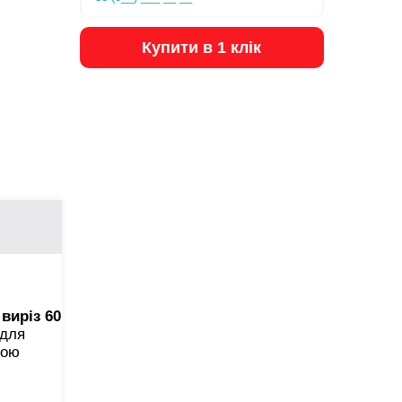
Купити в 1 клік
виріз 60
 для
ною