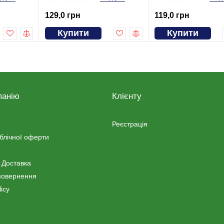
129,0 грн
119,0 грн
Купити
Купити
панію
Клієнту
Реєстрація
ублічної оферти
 Доставка
повернення
icy