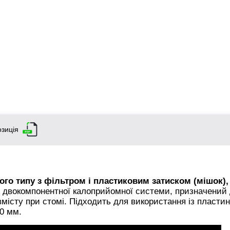
зиція
о типу з фільтром і пластиковим затиском (мішок), 
я двокомпонентної калоприйомної системи, призначений
вмісту при стомі. Підходить для використання із пласти
0 мм.