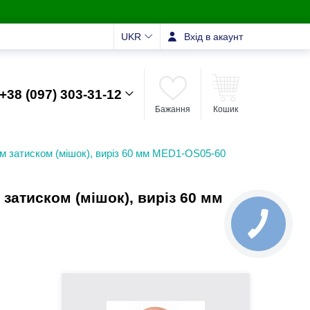
UKR
Вхід в акаунт
+38 (097) 303-31-12
Бажання
Кошик
м затиском (мішок), виріз 60 мм MED1-OS05-60
затиском (мішок), виріз 60 мм