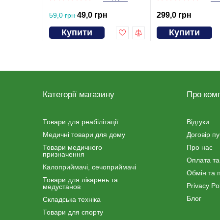
49,0 грн
299,0 грн
59,0 грн
Купити
Купити
Категорії магазину
Про ком
Товари для реабілітації
Відгуки
Медичні товари для дому
Договір п
Товари медичного
Про нас
призначення
Оплата та
Калоприймачі, сечоприймачі
Обмін та 
Товари для лікарень та
Privacy Pol
медустанов
Блог
Складська техніка
Товари для спорту