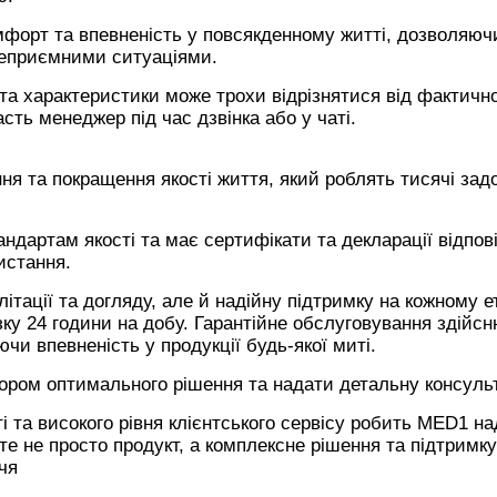
мфорт та впевненість у повсякденному житті, дозволяюч
неприємними ситуаціями.
 та характеристики може трохи відрізнятися від фактично
сть менеджер під час дзвінка або у чаті.
ня та покращення якості життя, який роблять тисячі за
ндартам якості та має сертифікати та декларації відпові
истання.
тації та догляду, але й надійну підтримку на кожному ет
ку 24 години на добу. Гарантійне обслуговування здійс
чи впевненість у продукції будь-якої миті.
бором оптимального рішення та надати детальну консуль
ті та високого рівня клієнтського сервісу робить MED1 н
 не просто продукт, а комплексне рішення та підтримку
чя