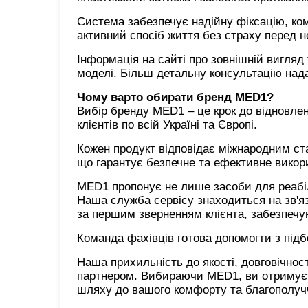
Система забезпечує надійну фіксацію, ко
активний спосіб життя без страху перед 
Інформація на сайті про зовнішній вигляд
моделі. Більш детальну консультацію нада
Чому варто обирати бренд MED1?
Вибір бренду MED1 – це крок до відновлен
клієнтів по всій Україні та Європі.
Кожен продукт відповідає міжнародним ста
що гарантує безпечне та ефективне викор
MED1 пропонує не лише засоби для реабілі
Наша служба сервісу знаходиться на зв'яз
за першим зверненням клієнта, забезпечую
Команда фахівців готова допомогти з під
Наша прихильність до якості, довговічнос
партнером. Вибираючи MED1, ви отримуєте
шляху до вашого комфорту та благополуч