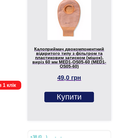
Калоприймач двокомпонентний
відкритого типу з фільтром та
пластиковим затиском (мішок),
виріз 60 мм MED1-OS05-60 (MED1-
OS05-60)
49,0 грн
 1 клік
Купити