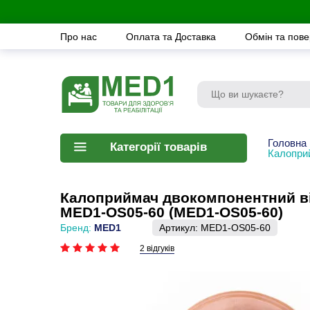
Про нас
Оплата та Доставка
Обмін та пов
Головна
Категорії товарів
Калоприй
Калоприймач двокомпонентний від
MED1-OS05-60 (MED1-OS05-60)
Бренд:
MED1
Артикул:
MED1-OS05-60
2 відгуків