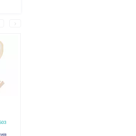
Бандаж абдомінальний
Пластина (фланець)
післяопераційний з отвором
двокомпонентного
під стому MED1-TJ-407
калоприймача/уросто
В наявності
В наявності
качем
мішка 70мм
S03
Код товару: MED1-TJ-407
Код товару: MED1-B-7
гуків
3 відгуків
2 відгу