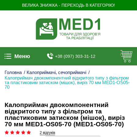
ВЕЛИКА ЗНИЖКА - ПЕРЕХОДЬ В КАТЕГОРІЮ!
Меню
+38 (097) 303-31-12
Головна
/
Калоприймачі, сечоприймачі
/
Калоприймач двокомпонентний відкритого типу з фільтром
та пластиковим затиском (мішок), виріз 70 мм MED1-OS05-
70
Калоприймач двокомпонентний
відкритого типу з фільтром та
пластиковим затиском (мішок), виріз
70 мм MED1-OS05-70 (MED1-OS05-70)
2 відгуків