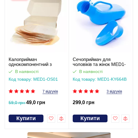
Калоприймач
Сечоприймач для
однокомпонентний з
чоловіків та жінок MED1-
фільтром, закритого типу
KY664B
В наявності
В наявності
Med1
Код товару: MED1-OS01
Код товару: MED1-KY664B
7 відгуків
3 відгуків
49,0 грн
299,0 грн
59,0 грн
Купити
Купити